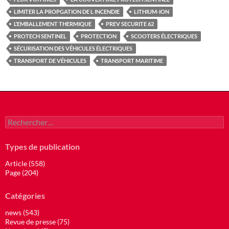
LIMITER LA PROPGATION DE L INCENDIE
LITHIUM-ION
L’EMBALLEMENT THERMIQUE
PREV SECURITE 62
PROTECH SENTINEL
PROTECTION
SCOOTERS ÉLECTRIQUES
SÉCURISATION DES VÉHICULES ÉLECTRIQUES
TRANSPORT DE VÉHICULES
TRANSPORT MARITIME
Rechercher :
Types de publication
Article (558)
Page (204)
Catégories
news (543)
Revue de presse (75)