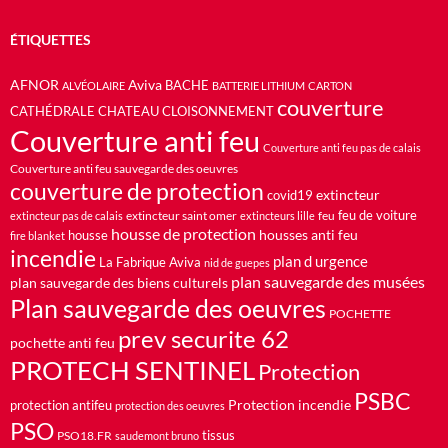
ÉTIQUETTES
AFNOR
Aviva
BACHE
ALVÉOLAIRE
BATTERIE LITHIUM
CARTON
couverture
CATHÉDRALE
CHATEAU
CLOISONNEMENT
Couverture anti feu
Couverture anti feu pas de calais
Couverture anti feu sauvegarde des oeuvres
couverture de protection
extincteur
covid19
feu de voiture
extincteur saint omer
feu
extincteur pas de calais
extincteurs lille
housse de protection
housses anti feu
housse
fire blanket
incendie
plan d urgence
La Fabrique Aviva
nid de guepes
plan sauvegarde des musées
plan sauvegarde des biens culturels
Plan sauvegarde des oeuvres
POCHETTE
prev securite 62
pochette anti feu
PROTECH SENTINEL
Protection
PSBC
Protection incendie
protection antifeu
protection des oeuvres
PSO
PSO18.FR
tissus
saudemont bruno