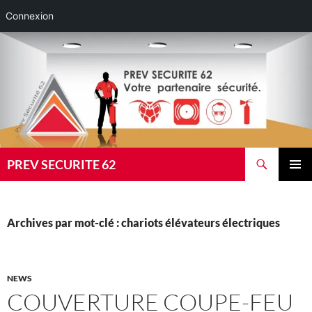
Connexion
Aller
au
contenu
Recherche
PREV SECURITE 62
MENU
PRINCI
Archives par mot-clé : chariots élévateurs électriques
NEWS
COUVERTURE COUPE-FEU