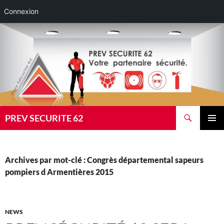
Connexion
Aller
au
contenu
Recherche
PREV SECURITE 62
MENU
PRINCI
Archives par mot-clé : Congrès départemental sapeurs
pompiers d Armentières 2015
NEWS