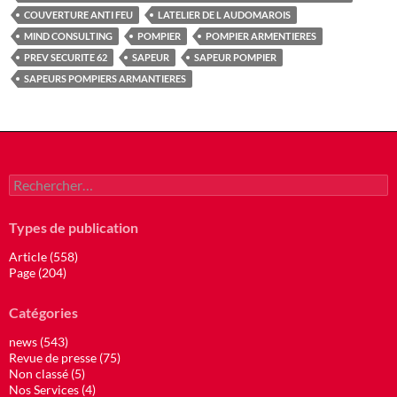
COUVERTURE ANTI FEU
LATELIER DE L AUDOMAROIS
MIND CONSULTING
POMPIER
POMPIER ARMENTIERES
PREV SECURITE 62
SAPEUR
SAPEUR POMPIER
SAPEURS POMPIERS ARMANTIERES
Rechercher :
Types de publication
Article (558)
Page (204)
Catégories
news (543)
Revue de presse (75)
Non classé (5)
Nos Services (4)