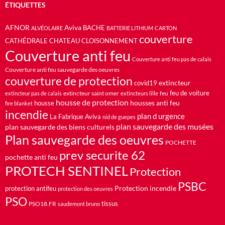
ÉTIQUETTES
AFNOR
Aviva
BACHE
ALVÉOLAIRE
BATTERIE LITHIUM
CARTON
couverture
CATHÉDRALE
CHATEAU
CLOISONNEMENT
Couverture anti feu
Couverture anti feu pas de calais
Couverture anti feu sauvegarde des oeuvres
couverture de protection
extincteur
covid19
feu de voiture
extincteur saint omer
feu
extincteur pas de calais
extincteurs lille
housse de protection
housses anti feu
housse
fire blanket
incendie
plan d urgence
La Fabrique Aviva
nid de guepes
plan sauvegarde des musées
plan sauvegarde des biens culturels
Plan sauvegarde des oeuvres
POCHETTE
prev securite 62
pochette anti feu
PROTECH SENTINEL
Protection
PSBC
Protection incendie
protection antifeu
protection des oeuvres
PSO
PSO18.FR
tissus
saudemont bruno