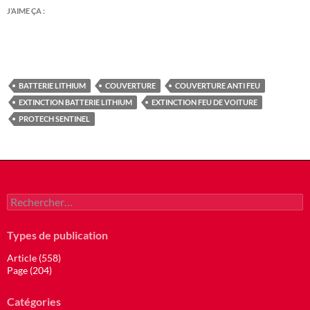
J’AIME ÇA :
BATTERIE LITHIUM
COUVERTURE
COUVERTURE ANTI FEU
EXTINCTION BATTERIE LITHIUM
EXTINCTION FEU DE VOITURE
PROTECH SENTINEL
Rechercher :
Types de publication
Article (558)
Page (204)
Catégories