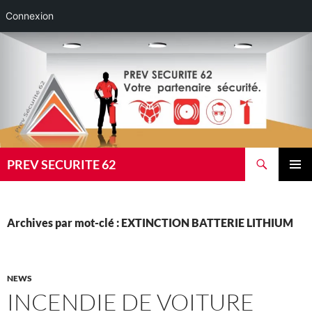
Connexion
Aller
au
contenu
Recherche
PREV SECURITE 62
MENU
PRINCI
Archives par mot-clé : EXTINCTION BATTERIE LITHIUM
NEWS
INCENDIE DE VOITURE