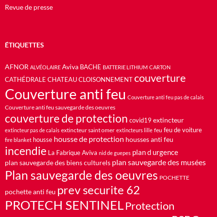
Revue de presse
ÉTIQUETTES
AFNOR
Aviva
BACHE
ALVÉOLAIRE
BATTERIE LITHIUM
CARTON
couverture
CATHÉDRALE
CHATEAU
CLOISONNEMENT
Couverture anti feu
Couverture anti feu pas de calais
Couverture anti feu sauvegarde des oeuvres
couverture de protection
extincteur
covid19
feu de voiture
extincteur saint omer
feu
extincteur pas de calais
extincteurs lille
housse de protection
housses anti feu
housse
fire blanket
incendie
plan d urgence
La Fabrique Aviva
nid de guepes
plan sauvegarde des musées
plan sauvegarde des biens culturels
Plan sauvegarde des oeuvres
POCHETTE
prev securite 62
pochette anti feu
PROTECH SENTINEL
Protection