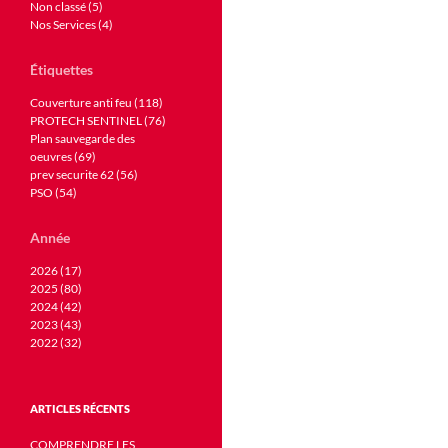
Non classé (5)
Nos Services (4)
Étiquettes
Couverture anti feu (118)
PROTECH SENTINEL (76)
Plan sauvegarde des
oeuvres (69)
prev securite 62 (56)
PSO (54)
Année
2026 (17)
2025 (80)
2024 (42)
2023 (43)
2022 (32)
ARTICLES RÉCENTS
COMPRENDRE LES