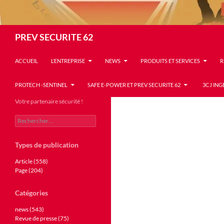
Recherche
PREV SECURITE 62
ACCUEIL
L’ENTREPRISE
NEWS
PRODUITS ET SERVICES
R
PROTECH -SENTINEL
SAFE E-POWER ET PREV SECURITE 62
3CJ ING
Votre partenaire sécurité !
Rechercher :
Types de publication
Article (558)
Page (204)
Catégories
news (543)
Revue de presse (75)