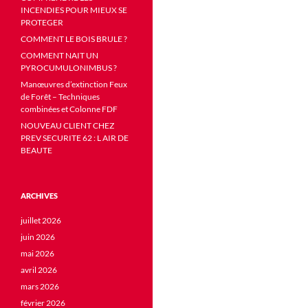
INCENDIES POUR MIEUX SE
PROTEGER
COMMENT LE BOIS BRULE ?
COMMENT NAIT UN
PYROCUMULONIMBUS ?
Manœuvres d’extinction Feux
de Forêt – Techniques
combinées et Colonne FDF
NOUVEAU CLIENT CHEZ
PREV SECURITE 62 : L AIR DE
BEAUTE
ARCHIVES
juillet 2026
juin 2026
mai 2026
avril 2026
mars 2026
février 2026