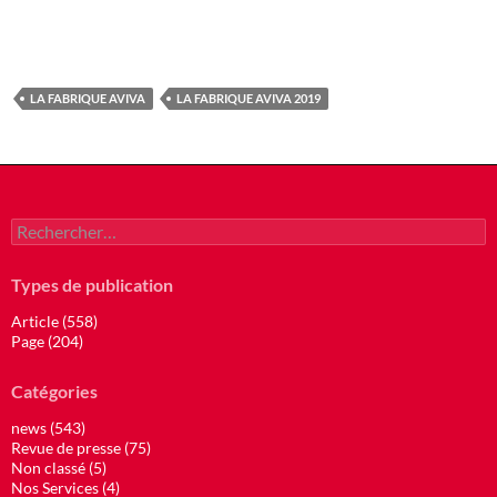
LA FABRIQUE AVIVA
LA FABRIQUE AVIVA 2019
Rechercher :
Types de publication
Article (558)
Page (204)
Catégories
news (543)
Revue de presse (75)
Non classé (5)
Nos Services (4)