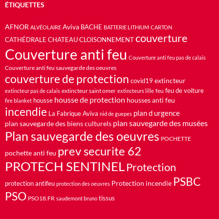
ÉTIQUETTES
AFNOR
Aviva
BACHE
ALVÉOLAIRE
BATTERIE LITHIUM
CARTON
couverture
CATHÉDRALE
CHATEAU
CLOISONNEMENT
Couverture anti feu
Couverture anti feu pas de calais
Couverture anti feu sauvegarde des oeuvres
couverture de protection
extincteur
covid19
feu de voiture
extincteur saint omer
feu
extincteur pas de calais
extincteurs lille
housse de protection
housses anti feu
housse
fire blanket
incendie
plan d urgence
La Fabrique Aviva
nid de guepes
plan sauvegarde des musées
plan sauvegarde des biens culturels
Plan sauvegarde des oeuvres
POCHETTE
prev securite 62
pochette anti feu
PROTECH SENTINEL
Protection
PSBC
Protection incendie
protection antifeu
protection des oeuvres
PSO
PSO18.FR
tissus
saudemont bruno