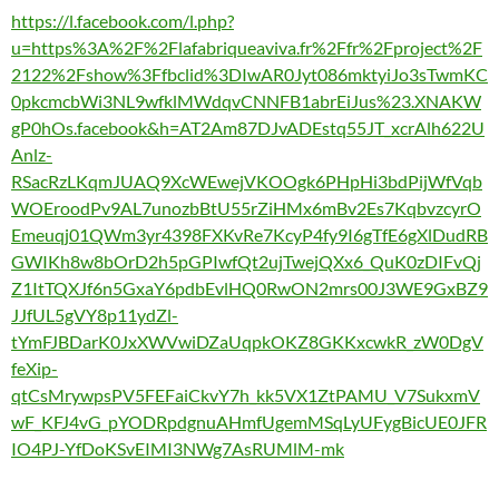
https://l.facebook.com/l.php?
u=https%3A%2F%2Flafabriqueaviva.fr%2Ffr%2Fproject%2F
2122%2Fshow%3Ffbclid%3DIwAR0Jyt086mktyiJo3sTwmKC
0pkcmcbWi3NL9wfklMWdqvCNNFB1abrEiJus%23.XNAKW
gP0hOs.facebook&h=AT2Am87DJvADEstq55JT_xcrAlh622U
Anlz-
RSacRzLKqmJUAQ9XcWEwejVKOOgk6PHpHi3bdPijWfVqb
WOEroodPv9AL7unozbBtU55rZiHMx6mBv2Es7KqbvzcyrO
Emeuqj01QWm3yr4398FXKvRe7KcyP4fy9I6gTfE6gXlDudRB
GWIKh8w8bOrD2h5pGPIwfQt2ujTwejQXx6_QuK0zDIFvQj
Z1ItTQXJf6n5GxaY6pdbEvlHQ0RwON2mrs00J3WE9GxBZ9
JJfUL5gVY8p11ydZl-
tYmFJBDarK0JxXWVwiDZaUqpkOKZ8GKKxcwkR_zW0DgV
feXip-
qtCsMrywpsPV5FEFaiCkvY7h_kk5VX1ZtPAMU_V7SukxmV
wF_KFJ4vG_pYODRpdgnuAHmfUgemMSqLyUFygBicUE0JFR
IO4PJ-YfDoKSvEIMI3NWg7AsRUMlM-mk