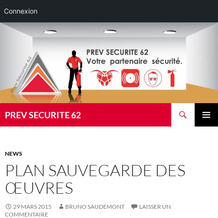
Connexion
Aller
au
contenu
Recherche
PREV SECURITE 62
MENU
PRINCI
NEWS
PLAN SAUVEGARDE DES
ŒUVRES
29 MARS 2015
BRUNO SAUDEMONT
LAISSER UN
COMMENTAIRE