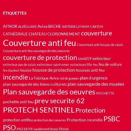
ÉTIQUETTES
AFNOR
Aviva
BACHE
ALVÉOLAIRE
BATTERIE LITHIUM
CARTON
couverture
CATHÉDRALE
CHATEAU
CLOISONNEMENT
Couverture anti feu
Couverture anti feu pas de calais
Couverture anti feu sauvegarde des oeuvres
couverture de protection
extincteur
covid19
feu de voiture
extincteur saint omer
feu
extincteur pas de calais
extincteurs lille
housse de protection
housses anti feu
housse
fire blanket
incendie
plan d urgence
La Fabrique Aviva
nid de guepes
plan sauvegarde des musées
plan sauvegarde des biens culturels
Plan sauvegarde des oeuvres
POCHETTE
prev securite 62
pochette anti feu
PROTECH SENTINEL
Protection
PSBC
Protection incendie
protection antifeu
protection des oeuvres
PSO
PSO18.FR
tissus
saudemont bruno