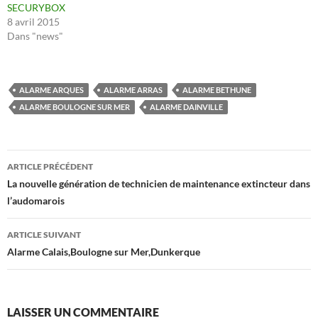
SECURYBOX
8 avril 2015
Dans "news"
ALARME ARQUES
ALARME ARRAS
ALARME BETHUNE
ALARME BOULOGNE SUR MER
ALARME DAINVILLE
Navigation
ARTICLE PRÉCÉDENT
des
La nouvelle génération de technicien de maintenance extincteur dans
l’audomarois
articles
ARTICLE SUIVANT
Alarme Calais,Boulogne sur Mer,Dunkerque
LAISSER UN COMMENTAIRE