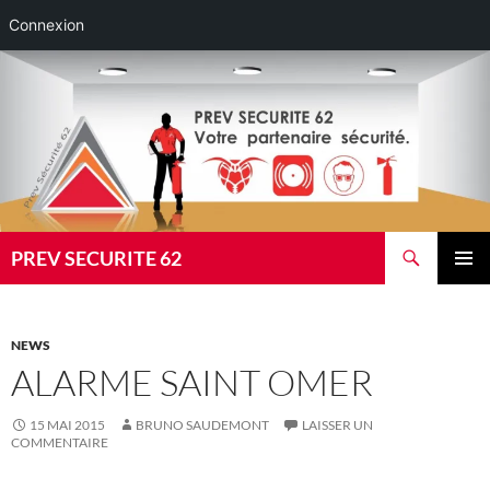
Connexion
Aller
au
contenu
Recherche
PREV SECURITE 62
MENU
PRINCI
NEWS
ALARME SAINT OMER
15 MAI 2015
BRUNO SAUDEMONT
LAISSER UN
COMMENTAIRE