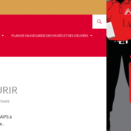
PLAN DE SAUVEGARDE DES MUSÉS ET DES OEUVRES
URIR
TAIRE
 APS à
 .