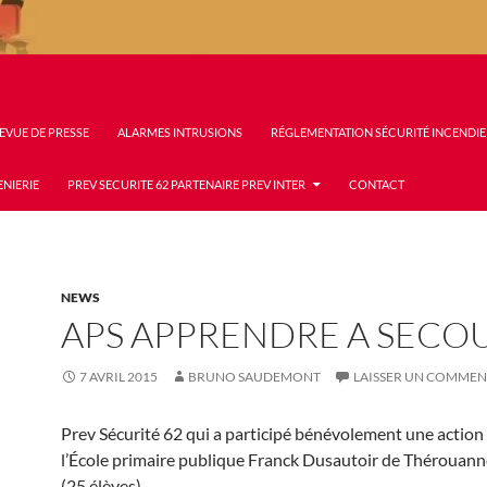
EVUE DE PRESSE
ALARMES INTRUSIONS
RÉGLEMENTATION SÉCURITÉ INCENDIE
ENIERIE
PREV SECURITE 62 PARTENAIRE PREV INTER
CONTACT
NEWS
APS APPRENDRE A SECO
7 AVRIL 2015
BRUNO SAUDEMONT
LAISSER UN COMMEN
Prev Sécurité 62 qui a participé bénévolement une action
l’École primaire publique Franck Dusautoir de Thérouanne
(25 élèves)