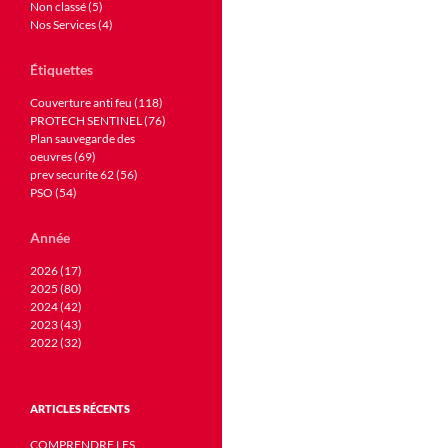
Non classé (5)
Nos Services (4)
Étiquettes
Couverture anti feu (118)
PROTECH SENTINEL (76)
Plan sauvegarde des
oeuvres (69)
prev securite 62 (56)
PSO (54)
Année
2026 (17)
2025 (80)
2024 (42)
2023 (43)
2022 (32)
ARTICLES RÉCENTS
COMPRENDRE LES