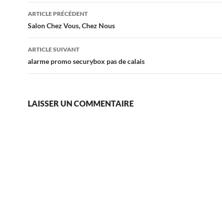
Navigation
ARTICLE PRÉCÉDENT
des
Salon Chez Vous, Chez Nous
articles
ARTICLE SUIVANT
alarme promo securybox pas de calais
LAISSER UN COMMENTAIRE