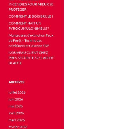
INCENDIES POUR MIEUX SE
PROTEGER
COMMENT LE BOIS BRULE ?
COMMENT NAIT UN
PYROCUMULONIMBUS ?
Manœuvres d’extinction Feux
de Forêt – Techniques
combinées et Colonne FDF
NOUVEAU CLIENT CHEZ
PREV SECURITE 62 : L AIR DE
BEAUTE
ARCHIVES
juillet 2026
juin 2026
mai 2026
avril 2026
mars 2026
février 2026