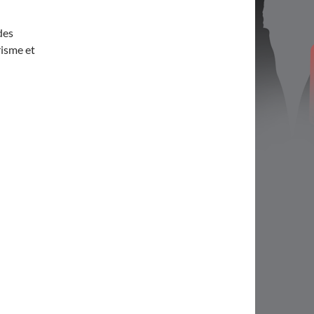
des
risme et