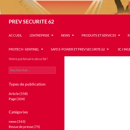
Recherche
PREV SECURITE 62
ACCUEIL
L’ENTREPRISE
NEWS
PRODUITS ET SERVICES
R
PROTECH -SENTINEL
SAFE E-POWER ET PREV SECURITE 62
3CJ ING
Votre partenaire sécurité !
Rechercher :
Types de publication
Article (558)
Page (204)
Catégories
news (543)
Revue de presse (75)