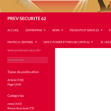
Recherche
PREV SECURITE 62
ACCUEIL
L’ENTREPRISE
NEWS
PRODUITS ET SERVICES
R
PROTECH -SENTINEL
SAFE E-POWER ET PREV SECURITE 62
3CJ ING
Votre partenaire sécurité !
Rechercher :
Types de publication
Article (558)
Page (204)
Catégories
news (543)
Revue de presse (75)