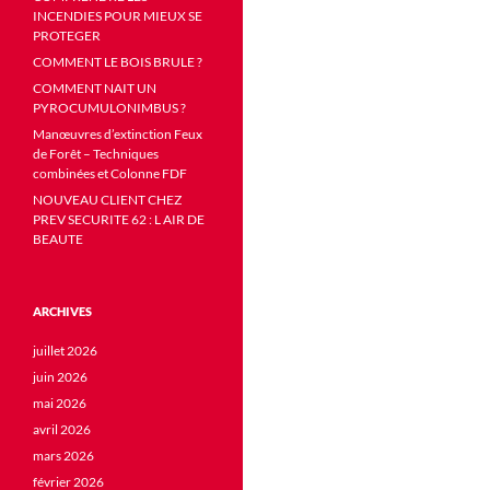
INCENDIES POUR MIEUX SE
PROTEGER
COMMENT LE BOIS BRULE ?
COMMENT NAIT UN
PYROCUMULONIMBUS ?
Manœuvres d’extinction Feux
de Forêt – Techniques
combinées et Colonne FDF
NOUVEAU CLIENT CHEZ
PREV SECURITE 62 : L AIR DE
BEAUTE
ARCHIVES
juillet 2026
juin 2026
mai 2026
avril 2026
mars 2026
février 2026