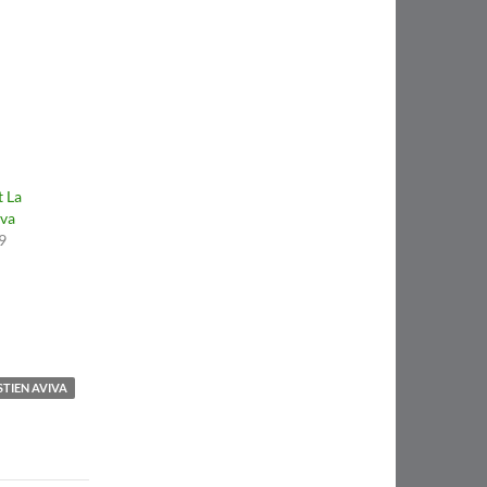
t La
iva
9
STIEN AVIVA