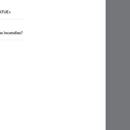
ATUE»
es incendies?