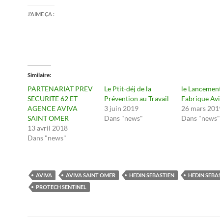
J’AIME ÇA :
Similaire
PARTENARIAT PREV
Le Ptit-déj de la
le Lancemen
SECURITE 62 ET
Prévention au Travail
Fabrique Av
AGENCE AVIVA
3 juin 2019
26 mars 201
SAINT OMER
Dans "news"
Dans "news"
13 avril 2018
Dans "news"
AVIVA
AVIVA SAINT OMER
HEDIN SEBASTIEN
HEDIN SEBA
PROTECH SENTINEL