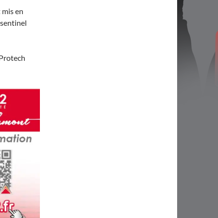
t mis en
sentinel
 Protech