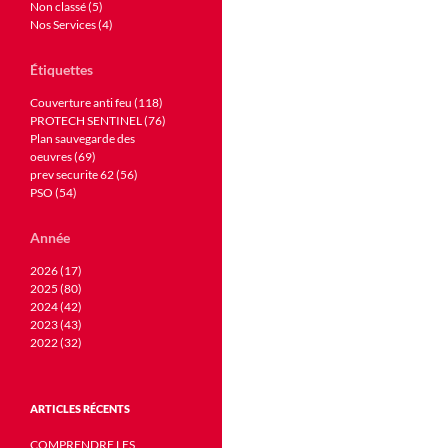
Non classé (5)
Nos Services (4)
Étiquettes
Couverture anti feu (118)
PROTECH SENTINEL (76)
Plan sauvegarde des
oeuvres (69)
prev securite 62 (56)
PSO (54)
Année
2026 (17)
2025 (80)
2024 (42)
2023 (43)
2022 (32)
ARTICLES RÉCENTS
COMPRENDRE LES