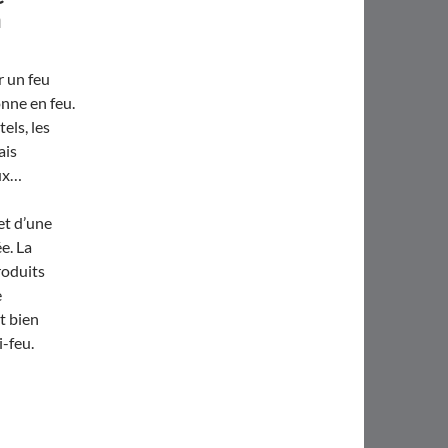
a
r un feu
onne en feu.
els, les
ais
aux…
jet d’une
e. La
roduits
e
t bien
-feu.