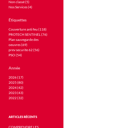
Non classé (5)
Nos Services (4)
Étiquettes
Couverture anti feu (118)
PROTECH SENTINEL (76)
Plan sauvegarde des
oeuvres (69)
prev securite 62 (56)
PSO (54)
Année
2026 (17)
2025 (80)
2024 (42)
2023 (43)
2022 (32)
ARTICLES RÉCENTS
COMPRENDRE LES