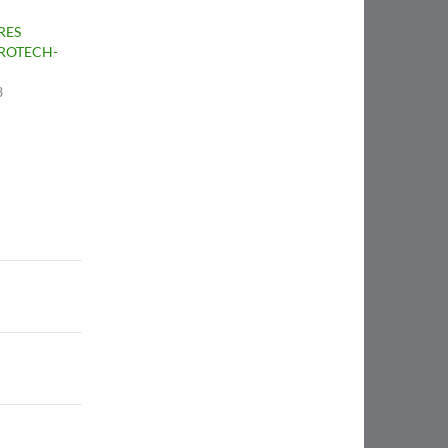
RES
PROTECH-
3