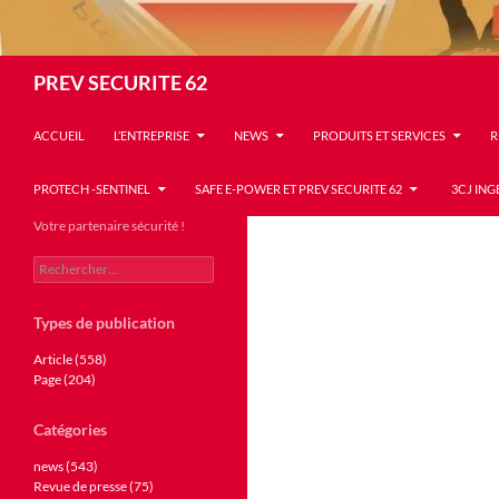
Recherche
PREV SECURITE 62
ACCUEIL
L’ENTREPRISE
NEWS
PRODUITS ET SERVICES
R
PROTECH -SENTINEL
SAFE E-POWER ET PREV SECURITE 62
3CJ ING
Votre partenaire sécurité !
Rechercher :
Types de publication
Article (558)
Page (204)
Catégories
news (543)
Revue de presse (75)