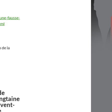
une-fausse-
tml
 de la
de
ingtaine
uvent-
e