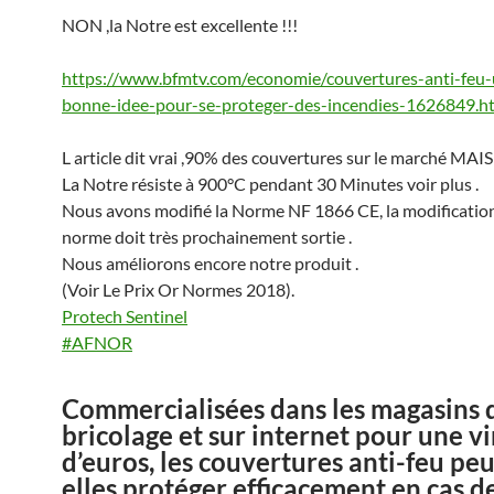
NON ,la Notre est excellente !!!
https://www.bfmtv.com/economie/couvertures-anti-feu-
bonne-idee-pour-se-proteger-des-incendies-1626849.h
L article dit vrai ,90% des couvertures sur le marché MAIS
La Notre résiste à 900°C pendant 30 Minutes voir plus .
Nous avons modifié la Norme NF 1866 CE, la modification
norme doit très prochainement sortie .
Nous améliorons encore notre produit .
(Voir Le Prix Or Normes 2018).
Protech Sentinel
#AFNOR
Commercialisées dans les magasins 
bricolage et sur internet pour une v
d’euros, les couvertures anti-feu pe
elles protéger efficacement en cas d