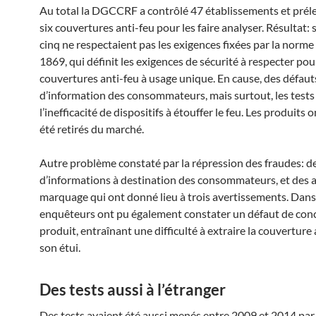
Au total la DGCCRF a contrôlé 47 établissements et prél
six couvertures anti-feu pour les faire analyser. Résultat: su
cinq ne respectaient pas les exigences fixées par la norm
1869, qui définit les exigences de sécurité à respecter pou
couvertures anti-feu à usage unique. En cause, des défaut
d’information des consommateurs, mais surtout, les tests
l’inefficacité de dispositifs à étouffer le feu. Les produits o
été retirés du marché.
Autre problème constaté par la répression des fraudes: d
d’informations à destination des consommateurs, et des 
marquage qui ont donné lieu à trois avertissements. Dans 
enquêteurs ont pu également constater un défaut de con
produit, entraînant une difficulté à extraire la couverture 
son étui.
Des tests aussi à l’étranger
Des tests avaient été aussi menés entre 2009 et 2014 par 