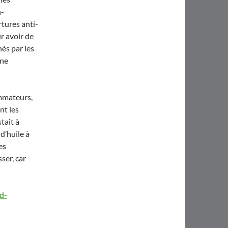
n-
rtures anti-
r avoir de
nés par les
 ne
ommateurs,
nt les
tait à
d’huile à
es
ser, car
d-