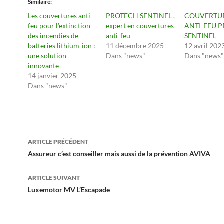
Similaire
Les couvertures anti-
PROTECH SENTINEL ,
COUVERTU
feu pour l’extinction
expert en couvertures
ANTI-FEU 
des incendies de
anti-feu
SENTINEL
batteries lithium-ion :
11 décembre 2025
12 avril 202
une solution
Dans "news"
Dans "news"
innovante
14 janvier 2025
Dans "news"
Navigation
ARTICLE PRÉCÉDENT
des
Assureur c’est conseiller mais aussi de la prévention AVIVA
articles
ARTICLE SUIVANT
Luxemotor MV L’Escapade