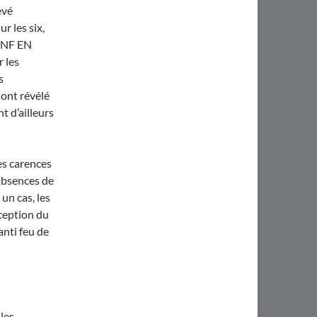
evé
r les six,
e NF EN
r les
s
 ont révélé
nt d’ailleurs
es carences
absences de
un cas, les
ception du
anti feu de
les