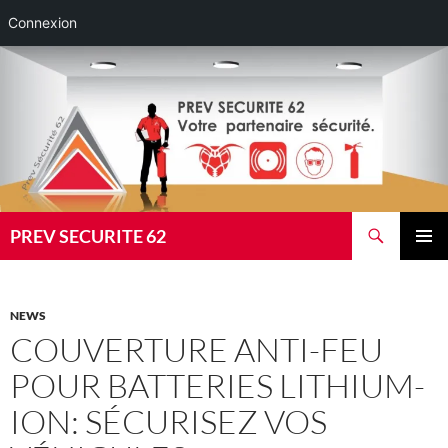
Connexion
Aller
au
contenu
Recherche
PREV SECURITE 62
MENU
PRINCI
NEWS
COUVERTURE ANTI-FEU
POUR BATTERIES LITHIUM-
ION: SÉCURISEZ VOS