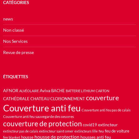
CATÉGORIES
news
Non classé
Nos Services
Revue de presse
ÉTIQUETTES
AFNOR
Aviva
BACHE
ALVÉOLAIRE
BATTERIE LITHIUM
CARTON
couverture
CATHÉDRALE
CHATEAU
CLOISONNEMENT
Couverture anti feu
Couverture anti feu pas de calais
Couverture anti feu sauvegarde des oeuvres
couverture de protection
extincteur
covid19
feu de voiture
extincteur saint omer
feu
extincteur pas de calais
extincteurs lille
housse de protection
housses anti feu
housse
fire blanket