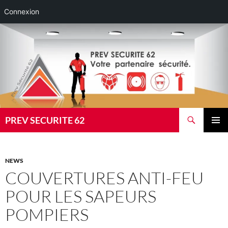
Connexion
Aller
au
contenu
Recherche
PREV SECURITE 62
MENU
PRINCI
NEWS
COUVERTURES ANTI-FEU
POUR LES SAPEURS
POMPIERS