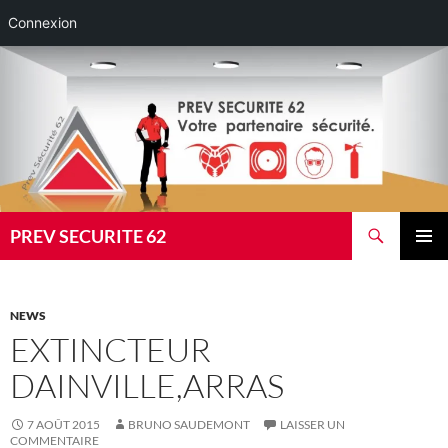
Connexion
Aller
au
contenu
Recherche
PREV SECURITE 62
MENU
PRINCI
NEWS
EXTINCTEUR
DAINVILLE,ARRAS
7 AOÛT 2015
BRUNO SAUDEMONT
LAISSER UN
COMMENTAIRE