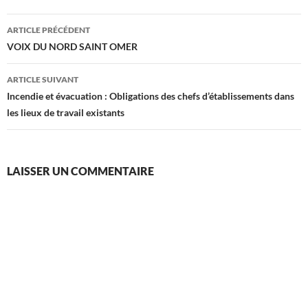
Navigation
ARTICLE PRÉCÉDENT
des
VOIX DU NORD SAINT OMER
articles
ARTICLE SUIVANT
Incendie et évacuation : Obligations des chefs d’établissements dans
les lieux de travail existants
LAISSER UN COMMENTAIRE