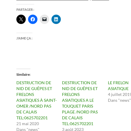
PARTAGER :
J’AIME ÇA :
Similaire
DESTRUCTION DE
DESTRUCTION DE
LE FRELON
NID DE GUÊPES ET
NID DE GUÊPES ET
ASIATIQUE
FRELONS
FRELONS
4 juillet 201
ASIATIQUES À SAINT-
ASIATIQUES A LE
Dans "news"
OMER /NORD PAS
TOUQUET PARIS
DE CALAIS
PLAGE /NORD PAS
TEL:0625702201
DE CALAIS
21 mai 2020
TEL:0625702201
Dans "news"
3 août 2023