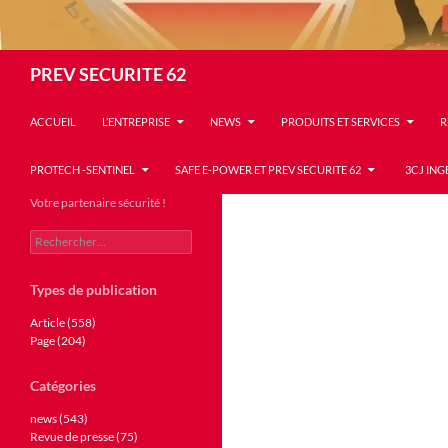
Recherche
PREV SECURITE 62
ACCUEIL
L’ENTREPRISE
NEWS
PRODUITS ET SERVICES
R
PROTECH -SENTINEL
SAFE E-POWER ET PREV SECURITE 62
3CJ ING
Votre partenaire sécurité !
Rechercher :
Types de publication
Article (558)
Page (204)
Catégories
news (543)
Revue de presse (75)