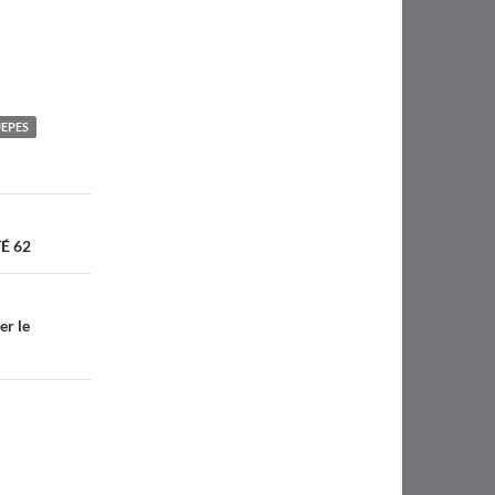
UEPES
É 62
er le