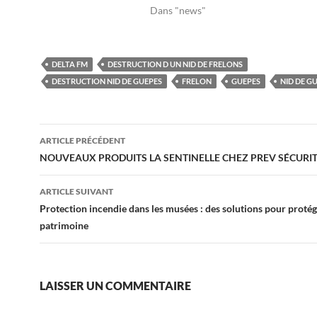
Dans "news"
DELTA FM
DESTRUCTION D UN NID DE FRELONS
DESTRUCTION NID DE GUEPES
FRELON
GUEPES
NID DE G
Navigation
ARTICLE PRÉCÉDENT
des
NOUVEAUX PRODUITS LA SENTINELLE CHEZ PREV SÉCURIT
articles
ARTICLE SUIVANT
Protection incendie dans les musées : des solutions pour protég
patrimoine
LAISSER UN COMMENTAIRE