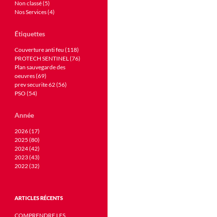
Non classé (5)
Nos Services (4)
Étiquettes
Couverture anti feu (118)
PROTECH SENTINEL (76)
Plan sauvegarde des
oeuvres (69)
prev securite 62 (56)
PSO (54)
Année
2026 (17)
2025 (80)
2024 (42)
2023 (43)
2022 (32)
ARTICLES RÉCENTS
COMPRENDRE LES