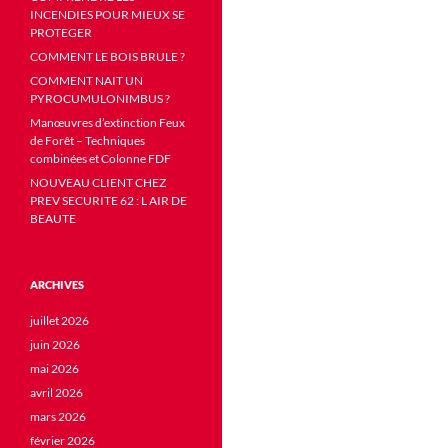
INCENDIES POUR MIEUX SE
PROTEGER
COMMENT LE BOIS BRULE ?
COMMENT NAIT UN
PYROCUMULONIMBUS ?
Manœuvres d’extinction Feux
de Forêt – Techniques
combinées et Colonne FDF
NOUVEAU CLIENT CHEZ
PREV SECURITE 62 : L AIR DE
BEAUTE
ARCHIVES
juillet 2026
juin 2026
mai 2026
avril 2026
mars 2026
février 2026