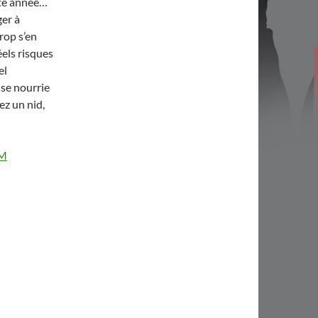
ette année…
ger à
rop s’en
éels risques
el
 se nourrie
ez un nid,
FM