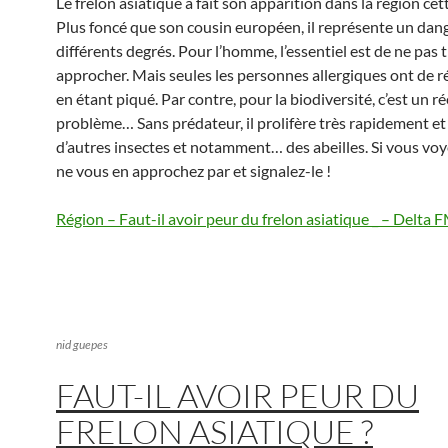
Le frelon asiatique a fait son apparition dans la région c
Plus foncé que son cousin européen, il représente un dan
différents degrés. Pour l’homme, l’essentiel est de ne pas t
approcher. Mais seules les personnes allergiques ont de r
en étant piqué. Par contre, pour la biodiversité, c’est un ré
problème… Sans prédateur, il prolifère très rapidement et
d’autres insectes et notamment… des abeilles. Si vous voy
ne vous en approchez par et signalez-le !
Région – Faut-il avoir peur du frelon asiatique _ – Delta 
nid guepes
FAUT-IL AVOIR PEUR DU
FRELON ASIATIQUE ?