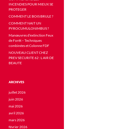
INCENDIES POUR MIEUX SE
PROTEGER
COMMENT LE BOIS BRULE ?
COMMENT NAIT UN
PYROCUMULONIMBUS ?
Manœuvres d’extinction Feux
de Forêt – Techniques
combinées et Colonne FDF
NOUVEAU CLIENT CHEZ
PREV SECURITE 62 : L AIR DE
BEAUTE
ARCHIVES
juillet 2026
juin 2026
mai 2026
avril 2026
mars 2026
février 2026