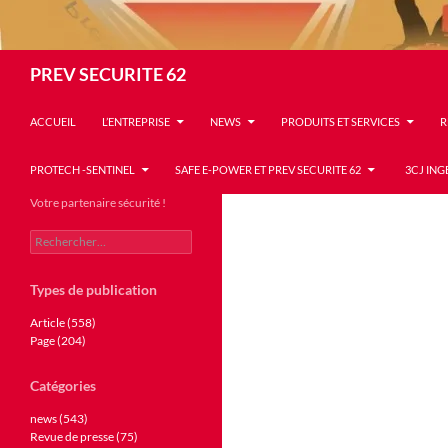
Recherche
PREV SECURITE 62
ACCUEIL
L’ENTREPRISE
NEWS
PRODUITS ET SERVICES
R
PROTECH -SENTINEL
SAFE E-POWER ET PREV SECURITE 62
3CJ ING
Votre partenaire sécurité !
Rechercher :
Types de publication
Article (558)
Page (204)
Catégories
news (543)
Revue de presse (75)