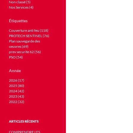
Non classé (5)
Nos Services (4)
Étiquettes
Couverture anti feu (118)
PROTECH SENTINEL (76)
Plan sauvegarde des
oeuvres (69)
prev securite 62 (56)
PSO (54)
Année
2026 (17)
2025 (80)
2024 (42)
2023 (43)
2022 (32)
ARTICLES RÉCENTS
COMPRENDRE LES