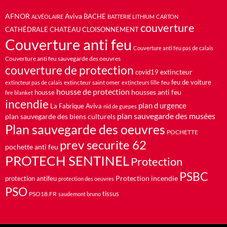
AFNOR
Aviva
BACHE
ALVÉOLAIRE
BATTERIE LITHIUM
CARTON
couverture
CATHÉDRALE
CHATEAU
CLOISONNEMENT
Couverture anti feu
Couverture anti feu pas de calais
Couverture anti feu sauvegarde des oeuvres
couverture de protection
extincteur
covid19
feu de voiture
extincteur saint omer
feu
extincteur pas de calais
extincteurs lille
housse de protection
housses anti feu
housse
fire blanket
incendie
plan d urgence
La Fabrique Aviva
nid de guepes
plan sauvegarde des musées
plan sauvegarde des biens culturels
Plan sauvegarde des oeuvres
POCHETTE
prev securite 62
pochette anti feu
PROTECH SENTINEL
Protection
PSBC
Protection incendie
protection antifeu
protection des oeuvres
PSO
PSO18.FR
tissus
saudemont bruno