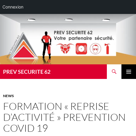
Connexion
Aller
au
contenu
Recherche
PREV SECURITE 62
MENU
PRINCI
NEWS
FORMATION « REPRISE
D’ACTIVITÉ » PREVENTION
COVID 19