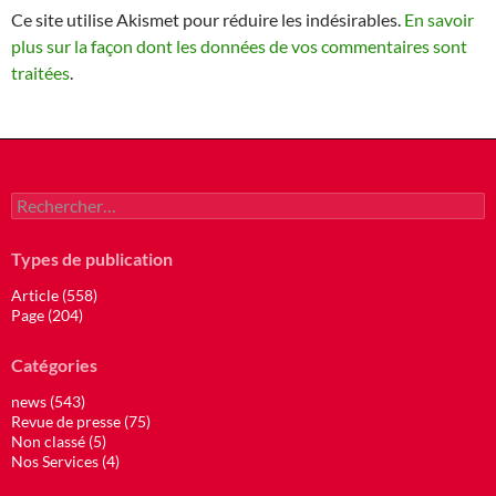
Ce site utilise Akismet pour réduire les indésirables.
En savoir
plus sur la façon dont les données de vos commentaires sont
traitées
.
Rechercher :
Types de publication
Article (558)
Page (204)
Catégories
news (543)
Revue de presse (75)
Non classé (5)
Nos Services (4)