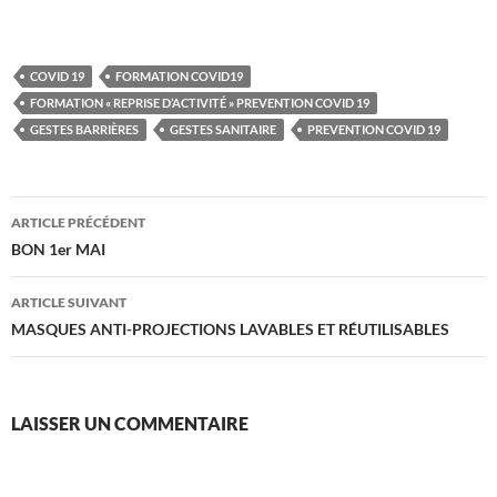
COVID 19
FORMATION COVID19
FORMATION « REPRISE D’ACTIVITÉ » PREVENTION COVID 19
GESTES BARRIÈRES
GESTES SANITAIRE
PREVENTION COVID 19
Navigation
ARTICLE PRÉCÉDENT
des
BON 1er MAI
articles
ARTICLE SUIVANT
MASQUES ANTI-PROJECTIONS LAVABLES ET RÉUTILISABLES
LAISSER UN COMMENTAIRE