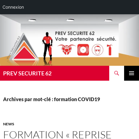
Connexion
Aller
au
contenu
Recherche
PREV SECURITE 62
MENU
PRINCI
Archives par mot-clé : formation COVID19
NEWS
FORMATION « REPRISE