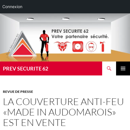
Connexion
Aller
au
contenu
Recherche
PREV SECURITE 62
MENU
PRINCI
REVUE DE PRESSE
LA COUVERTURE ANTI-FEU
«MADE IN AUDOMAROIS»
EST EN VENTE