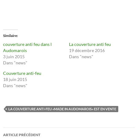
Similaire
couverture anti feu dans l
La couverture anti feu
Audomarois
19 décembre 2016
3 juin 2015
Dans "news"
Dans "news"
Couverture anti-feu
18 juin 2015
Dans "news"
LA COUVERTURE ANTI-FEU «MADE IN AUDOMAROIS» EST EN VENTE
Navigation
ARTICLE PRÉCÉDENT