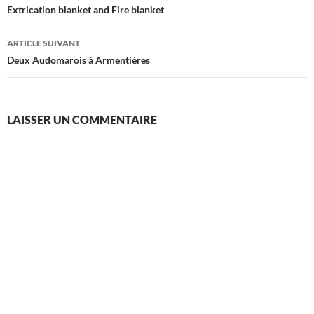
des
Extrication blanket and Fire blanket
articles
ARTICLE SUIVANT
Deux Audomarois à Armentières
LAISSER UN COMMENTAIRE