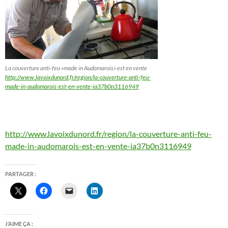
La couverture anti-feu «made in Audomarois» est en vente
http://www.lavoixdunord.fr/region/la-couverture-anti-feu-
made-in-audomarois-est-en-vente-ia37b0n3116949
http://www.lavoixdunord.fr/region/la-couverture-anti-feu-
made-in-audomarois-est-en-vente-ia37b0n3116949
PARTAGER :
J’AIME ÇA :