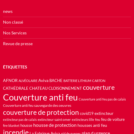
news
Non classé
Nos Services
Revue de presse
ÉTIQUETTES
AFNOR
Aviva
BACHE
ALVÉOLAIRE
BATTERIE LITHIUM
CARTON
couverture
CATHÉDRALE
CHATEAU
CLOISONNEMENT
Couverture anti feu
Couverture anti feu pas de calais
Couverture anti feu sauvegarde des oeuvres
couverture de protection
extincteur
covid19
feu de voiture
extincteur saint omer
feu
extincteur pas de calais
extincteurs lille
housse de protection
housses anti feu
housse
fire blanket
incendie
plan d urgence
La Fabrique Aviva
nid de guepes