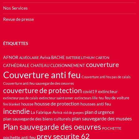
Nos Services
Revue de presse
ÉTIQUETTES
AFNOR
Aviva
BACHE
ALVÉOLAIRE
BATTERIE LITHIUM
CARTON
couverture
CATHÉDRALE
CHATEAU
CLOISONNEMENT
Couverture anti feu
Couverture anti feu pas de calais
Couverture anti feu sauvegarde des oeuvres
couverture de protection
extincteur
covid19
feu de voiture
extincteur saint omer
feu
extincteur pas de calais
extincteurs lille
housse de protection
housses anti feu
housse
fire blanket
incendie
plan d urgence
La Fabrique Aviva
nid de guepes
plan sauvegarde des musées
plan sauvegarde des biens culturels
Plan sauvegarde des oeuvres
POCHETTE
prev securite 62
pochette anti feu