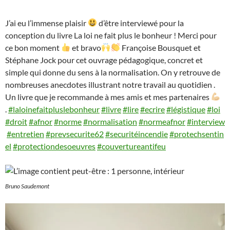
J’ai eu l’immense plaisir
d’être interviewé pour la
conception du livre La loi ne fait plus le bonheur ! Merci pour
ce bon moment
et bravo
Françoise Bousquet et
Stéphane Jock pour cet ouvrage pédagogique, concret et
simple qui donne du sens à la normalisation. On y retrouve de
nombreuses anecdotes illustrant notre travail au quotidien .
Un livre que je recommande à mes amis et mes partenaires
.
#laloinefaitpluslebonheur
#livre
#lire
#ecrire
#légistique
#loi
#droit
#afnor
#norme
#normalisation
#normeafnor
#interview
#entretien
#prevsecurite62
#securitéincendie
#protechsentin
el
#protectiondesoeuvres
#couvertureantifeu
Bruno Saudemont