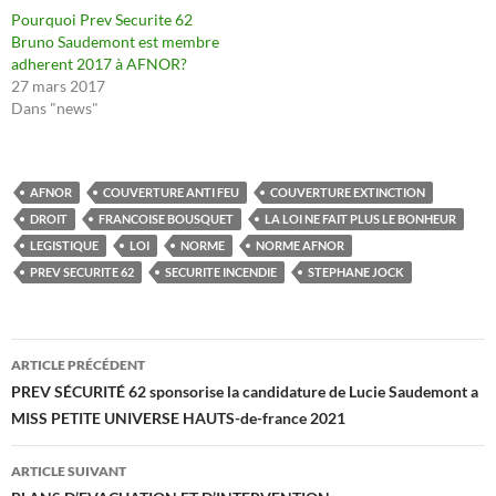
Pourquoi Prev Securite 62
Bruno Saudemont est membre
adherent 2017 à AFNOR?
27 mars 2017
Dans "news"
AFNOR
COUVERTURE ANTI FEU
COUVERTURE EXTINCTION
DROIT
FRANCOISE BOUSQUET
LA LOI NE FAIT PLUS LE BONHEUR
LEGISTIQUE
LOI
NORME
NORME AFNOR
PREV SECURITE 62
SECURITE INCENDIE
STEPHANE JOCK
Navigation
ARTICLE PRÉCÉDENT
des
PREV SÉCURITÉ 62 sponsorise la candidature de Lucie Saudemont a
MISS PETITE UNIVERSE HAUTS-de-france 2021
articles
ARTICLE SUIVANT