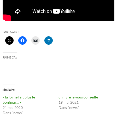
PARTAGER :
J’AIME ÇA :
Similaire
« la loi ne fait plus le
un livre je vous conseille
bonheur… »
19 mai 2021
21 mai 2020
Dans "news"
Dans "news"