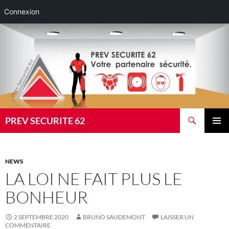
Connexion
Aller
au
contenu
Recherche
PREV SECURITE 62
MENU
PRINCI
NEWS
LA LOI NE FAIT PLUS LE
BONHEUR
2 SEPTEMBRE 2020
BRUNO SAUDEMONT
LAISSER UN
COMMENTAIRE