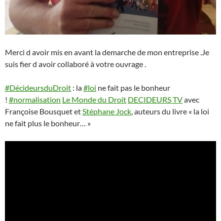
Merci d avoir mis en avant la demarche de mon entreprise .Je
suis fier d avoir collaboré à votre ouvrage .
#DécideursduDroit
: la
#loi
ne fait pas le bonheur
!
#normalisation
Le Monde du Droit
DECIDEURS TV
avec
Françoise Bousquet et
Stéphane Jock
, auteurs du livre « la loi
ne fait plus le bonheur… »