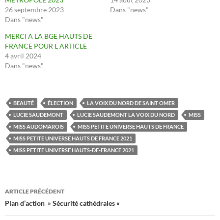
26 septembre 2023
Dans "news"
Dans "news"
MERCI A LA BGE HAUTS DE
FRANCE POUR L ARTICLE
4 avril 2024
Dans "news"
BEAUTÉ
ÉLECTION
LA VOIX DU NORD DE SAINT OMER
LUCIE SAUDEMONT
LUCIE SAUDEMONT LA VOIX DU NORD
MISS
MISS AUDOMAROIS
MISS PETITE UNIVERSE HAUTS DE FRANCE
MISS PETITE UNIVERSE HAUTS DE FRANCE 2021
MISS PETITE UNIVERSE HAUTS-DE-FRANCE 2021
Navigation
ARTICLE PRÉCÉDENT
des
Plan d’action » Sécurité cathédrales «