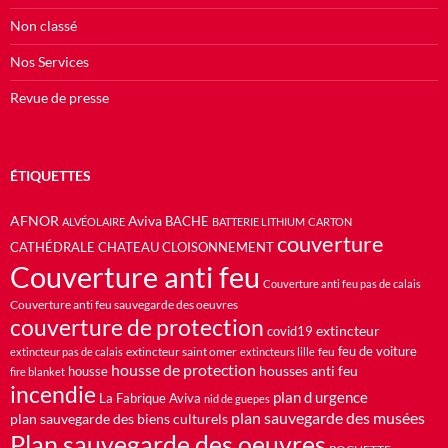
Non classé
Nos Services
Revue de presse
ÉTIQUETTES
AFNOR
Aviva
BACHE
ALVÉOLAIRE
BATTERIE LITHIUM
CARTON
couverture
CATHÉDRALE
CHATEAU
CLOISONNEMENT
Couverture anti feu
Couverture anti feu pas de calais
Couverture anti feu sauvegarde des oeuvres
couverture de protection
extincteur
covid19
feu de voiture
extincteur saint omer
feu
extincteur pas de calais
extincteurs lille
housse de protection
housses anti feu
housse
fire blanket
incendie
plan d urgence
La Fabrique Aviva
nid de guepes
plan sauvegarde des musées
plan sauvegarde des biens culturels
Plan sauvegarde des oeuvres