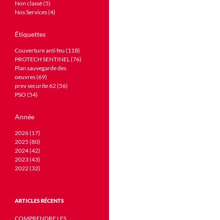
Non classé (5)
Nos Services (4)
Étiquettes
Couverture anti feu (118)
PROTECH SENTINEL (76)
Plan sauvegarde des
oeuvres (69)
prev securite 62 (56)
PSO (54)
Année
2026 (17)
2025 (80)
2024 (42)
2023 (43)
2022 (32)
ARTICLES RÉCENTS
COMPRENDRE LES