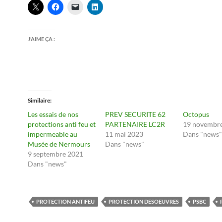
J’AIME ÇA :
Similaire
Les essais de nos
PREV SECURITE 62
Octopus
protections anti feu et
PARTENAIRE LC2R
19 novembr
impermeable au
11 mai 2023
Dans "news"
Musée de Nermours
Dans "news"
9 septembre 2021
Dans "news"
PROTECTION ANTIFEU
PROTECTION DESOEUVRES
PSBC