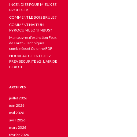
INCENDIES POUR MIEUX SE
PROTEGER
COMMENT LE BOIS BRULE ?
COMMENT NAIT UN
PYROCUMULONIMBUS ?
Manœuvres d’extinction Feux
de Forêt – Techniques
combinées et Colonne FDF
NOUVEAU CLIENT CHEZ
PREV SECURITE 62 : L AIR DE
BEAUTE
ARCHIVES
juillet 2026
juin 2026
mai 2026
avril 2026
mars 2026
février 2026