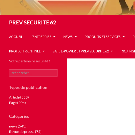
Recherche
PREV SECURITE 62
ACCUEIL
L’ENTREPRISE
NEWS
PRODUITS ET SERVICES
R
PROTECH -SENTINEL
SAFE E-POWER ET PREV SECURITE 62
3CJ ING
Votre partenaire sécurité !
Rechercher :
Types de publication
Article (558)
Page (204)
Catégories
news (543)
Revue de presse (75)