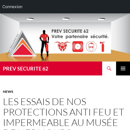
Connexion
Aller
au
contenu
Recherche
PREV SECURITE 62
MENU
PRINCI
NEWS
LES ESSAIS DE NOS
PROTECTIONS ANTI FEU ET
IMPERMEABLE AU MUSÉE