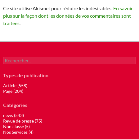
Ce site utilise Akismet pour réduire les indésirables.
En savoir
plus sur la façon dont les données de vos commentaires sont
traitées
.
Rechercher :
Types de publication
Article (558)
Page (204)
Catégories
news (543)
Revue de presse (75)
Non classé (5)
Nos Services (4)