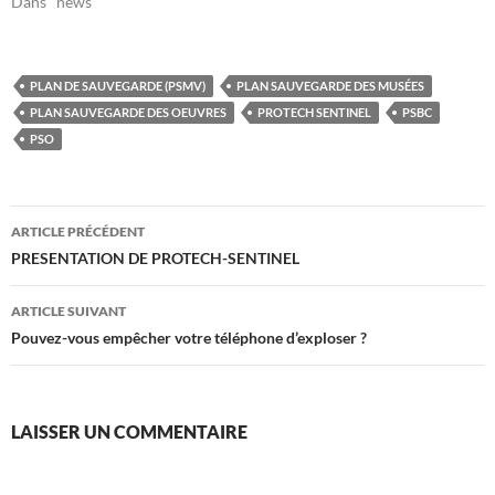
Dans "news"
PLAN DE SAUVEGARDE (PSMV)
PLAN SAUVEGARDE DES MUSÉES
PLAN SAUVEGARDE DES OEUVRES
PROTECH SENTINEL
PSBC
PSO
Navigation
ARTICLE PRÉCÉDENT
des
PRESENTATION DE PROTECH-SENTINEL
articles
ARTICLE SUIVANT
Pouvez-vous empêcher votre téléphone d’exploser ?
LAISSER UN COMMENTAIRE