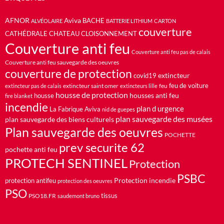
AFNOR
Aviva
BACHE
ALVÉOLAIRE
BATTERIE LITHIUM
CARTON
couverture
CATHÉDRALE
CHATEAU
CLOISONNEMENT
Couverture anti feu
Couverture anti feu pas de calais
Couverture anti feu sauvegarde des oeuvres
couverture de protection
extincteur
covid19
feu de voiture
extincteur saint omer
feu
extincteur pas de calais
extincteurs lille
housse de protection
housses anti feu
housse
fire blanket
incendie
plan d urgence
La Fabrique Aviva
nid de guepes
plan sauvegarde des musées
plan sauvegarde des biens culturels
Plan sauvegarde des oeuvres
POCHETTE
prev securite 62
pochette anti feu
PROTECH SENTINEL
Protection
PSBC
Protection incendie
protection antifeu
protection des oeuvres
PSO
PSO18.FR
tissus
saudemont bruno