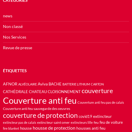
CATÉGORIES
news
Non classé
Nos Services
Revue de presse
ÉTIQUETTES
AFNOR
Aviva
BACHE
ALVÉOLAIRE
BATTERIE LITHIUM
CARTON
couverture
CATHÉDRALE
CHATEAU
CLOISONNEMENT
Couverture anti feu
Couverture anti feu pas de calais
Couverture anti feu sauvegarde des oeuvres
couverture de protection
extincteur
covid19
feu de voiture
extincteur saint omer
feu
extincteur pas de calais
extincteurs lille
housse de protection
housses anti feu
housse
fire blanket