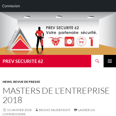
Connexion
Aller
au
contenu
Recherche
PREV SECURITE 62
MENU
PRINCI
NEWS
,
REVUE DE PRESSE
MASTERS DE L’ENTREPRISE
2018
13 JANVIER 2018
BRUNO SAUDEMONT
LAISSER UN
COMMENTAIRE