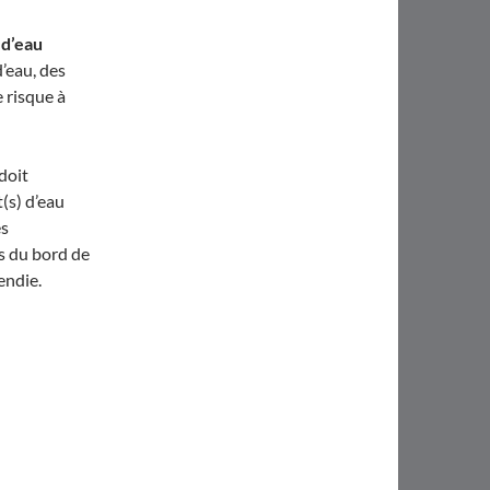
 d’eau
’eau, des
e risque à
 doit
(s) d’eau
és
s du bord de
endie.