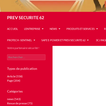
Recherche
PREV SECURITE 62
ACCUEIL
L’ENTREPRISE
NEWS
PRODUITS ET SERVICES
R
PROTECH -SENTINEL
SAFE E-POWER ET PREV SECURITE 62
3CJ ING
Votre partenaire sécurité !
Rechercher :
Types de publication
Article (558)
Page (204)
Catégories
news (543)
Revue de presse (75)