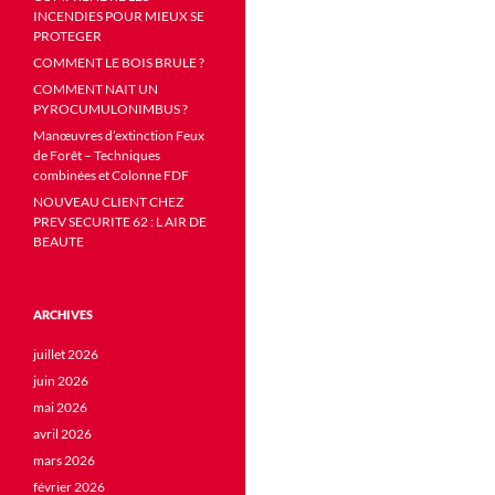
INCENDIES POUR MIEUX SE
PROTEGER
COMMENT LE BOIS BRULE ?
COMMENT NAIT UN
PYROCUMULONIMBUS ?
Manœuvres d’extinction Feux
de Forêt – Techniques
combinées et Colonne FDF
NOUVEAU CLIENT CHEZ
PREV SECURITE 62 : L AIR DE
BEAUTE
ARCHIVES
juillet 2026
juin 2026
mai 2026
avril 2026
mars 2026
février 2026