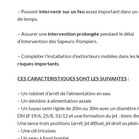
– Pouvoir
intervenir sur un feu
assez important dans u
de temps.
– Assurer une
intervention prolongée
pendant le délai
d’intervention des Sapeurs-Pompiers.
– Compléter l’installation d’extincteurs mobiles dans les
l
risques importants
.
CES CARACTERISTIQUES SONT LES SUIVANTES
:
– Un robinet d’arrêt de l’alimentation en eau
– Un dévidoir à alimentation axiale
– Un tuyau semi rigide de 20m ou 30m avec un diamètre n
DN Ø 19/6, 25/8, 33/12 et une formation du jet : 6mm, 
Une lance trois positions (
arrêt, jet diffusé, jet droit ou plei
– Une clé tricoises
– Un seau à fond bombé