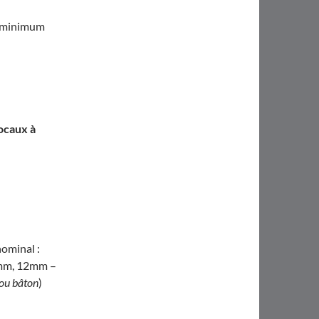
n minimum
ocaux à
ominal :
8mm, 12mm –
n ou bâton
)