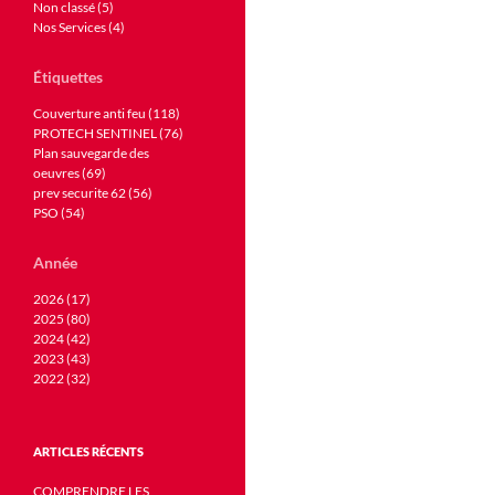
Non classé (5)
Nos Services (4)
Étiquettes
Couverture anti feu (118)
PROTECH SENTINEL (76)
Plan sauvegarde des
oeuvres (69)
prev securite 62 (56)
PSO (54)
Année
2026 (17)
2025 (80)
2024 (42)
2023 (43)
2022 (32)
ARTICLES RÉCENTS
COMPRENDRE LES