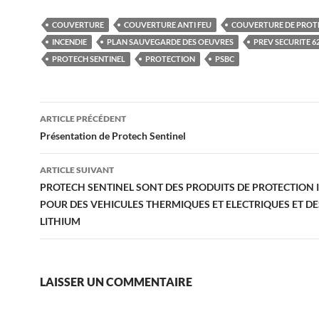
COUVERTURE
COUVERTURE ANTI FEU
COUVERTURE DE PROT
INCENDIE
PLAN SAUVEGARDE DES OEUVRES
PREV SECURITE 6
PROTECH SENTINEL
PROTECTION
PSBC
Navigation
ARTICLE PRÉCÉDENT
des
Présentation de Protech Sentinel
articles
ARTICLE SUIVANT
PROTECH SENTINEL SONT DES PRODUITS DE PROTECTION 
POUR DES VEHICULES THERMIQUES ET ELECTRIQUES ET DE
LITHIUM
LAISSER UN COMMENTAIRE