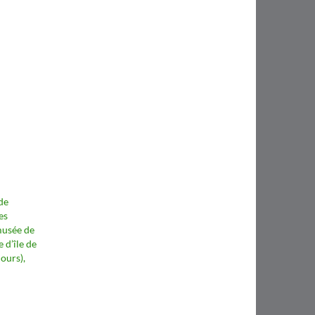
de
es
musée de
e d’île de
ours),