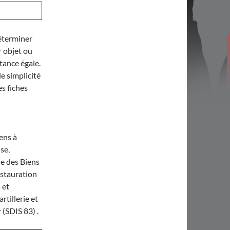
déterminer
r objet ou
tance égale.
e simplicité
s fiches
ens à
se,
de des Biens
estauration
 et
tillerie et
(SDIS 83) .