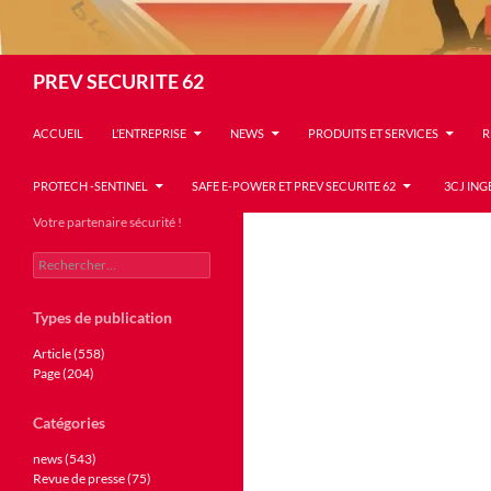
Recherche
PREV SECURITE 62
ACCUEIL
L’ENTREPRISE
NEWS
PRODUITS ET SERVICES
R
PROTECH -SENTINEL
SAFE E-POWER ET PREV SECURITE 62
3CJ ING
Votre partenaire sécurité !
Rechercher :
Types de publication
Article (558)
Page (204)
Catégories
news (543)
Revue de presse (75)