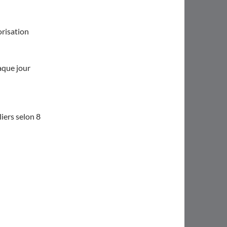
orisation
aque jour
iers selon 8