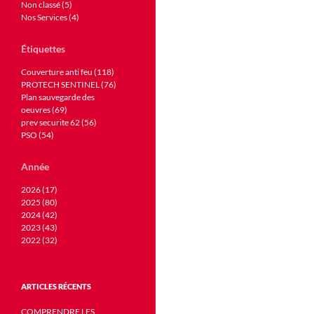
Non classé (5)
Nos Services (4)
Étiquettes
Couverture anti feu (118)
PROTECH SENTINEL (76)
Plan sauvegarde des
oeuvres (69)
prev securite 62 (56)
PSO (54)
Année
2026 (17)
2025 (80)
2024 (42)
2023 (43)
2022 (32)
ARTICLES RÉCENTS
COMPRENDRE LES