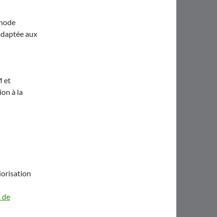
thode
 adaptée aux
 et
on à la
iorisation
 de