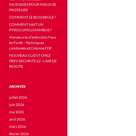
INCENDIES POUR MIEUX SE
PROTEGER
COMMENT LE BOIS BRULE ?
COMMENT NAIT UN
PYROCUMULONIMBUS ?
Manœuvres d’extinction Feux
de Forêt – Techniques
combinées et Colonne FDF
NOUVEAU CLIENT CHEZ
PREV SECURITE 62 : L AIR DE
BEAUTE
ARCHIVES
juillet 2026
juin 2026
mai 2026
avril 2026
mars 2026
février 2026