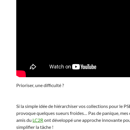
Prioriser, une difficulté ?
Si la simple idée de hiérarchiser vos collections pour le P
provoque quelques sueurs froides… Pas de panique, mes c
amis du
LC2R
ont développé une approche innovante po
simplifier la tâche !