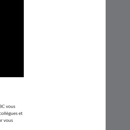
SBC vous
ollègues et
ur vous