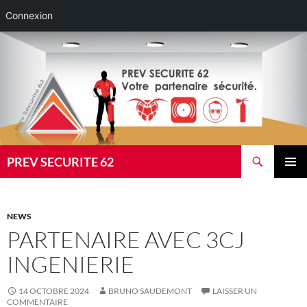
Connexion
Aller
au
contenu
Recherche
PREV SECURITE 62
MENU
PRINCI
NEWS
PARTENAIRE AVEC 3CJ
INGENIERIE
14 OCTOBRE 2024
BRUNO SAUDEMONT
LAISSER UN
COMMENTAIRE