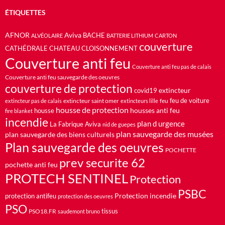
ÉTIQUETTES
AFNOR
Aviva
BACHE
ALVÉOLAIRE
BATTERIE LITHIUM
CARTON
couverture
CATHÉDRALE
CHATEAU
CLOISONNEMENT
Couverture anti feu
Couverture anti feu pas de calais
Couverture anti feu sauvegarde des oeuvres
couverture de protection
extincteur
covid19
feu de voiture
extincteur saint omer
feu
extincteur pas de calais
extincteurs lille
housse de protection
housses anti feu
housse
fire blanket
incendie
plan d urgence
La Fabrique Aviva
nid de guepes
plan sauvegarde des musées
plan sauvegarde des biens culturels
Plan sauvegarde des oeuvres
POCHETTE
prev securite 62
pochette anti feu
PROTECH SENTINEL
Protection
PSBC
Protection incendie
protection antifeu
protection des oeuvres
PSO
PSO18.FR
tissus
saudemont bruno