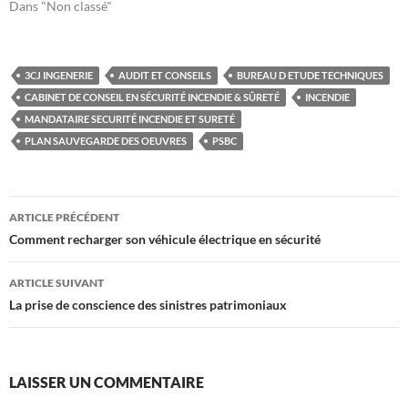
Dans "Non classé"
3CJ INGENERIE
AUDIT ET CONSEILS
BUREAU D ETUDE TECHNIQUES
CABINET DE CONSEIL EN SÉCURITÉ INCENDIE & SÛRETÉ
INCENDIE
MANDATAIRE SECURITÉ INCENDIE ET SURETÉ
PLAN SAUVEGARDE DES OEUVRES
PSBC
Navigation
ARTICLE PRÉCÉDENT
des
Comment recharger son véhicule électrique en sécurité
articles
ARTICLE SUIVANT
La prise de conscience des sinistres patrimoniaux
LAISSER UN COMMENTAIRE