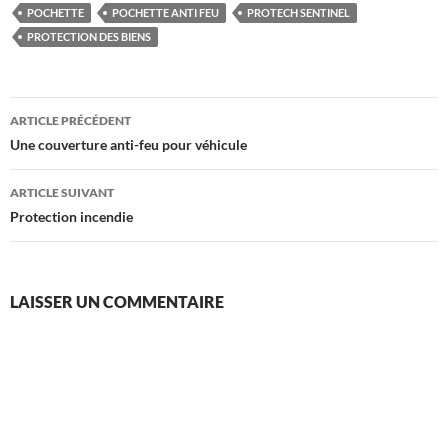
POCHETTE
POCHETTE ANTI FEU
PROTECH SENTINEL
PROTECTION DES BIENS
Navigation
ARTICLE PRÉCÉDENT
des
Une couverture anti-feu pour véhicule
articles
ARTICLE SUIVANT
Protection incendie
LAISSER UN COMMENTAIRE