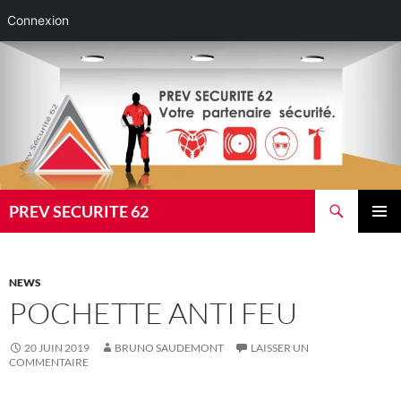
Connexion
Aller
au
contenu
Recherche
PREV SECURITE 62
MENU
PRINCI
NEWS
POCHETTE ANTI FEU
20 JUIN 2019
BRUNO SAUDEMONT
LAISSER UN
COMMENTAIRE