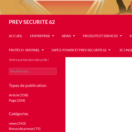
Recherche
PREV SECURITE 62
ACCUEIL
L’ENTREPRISE
NEWS
PRODUITS ET SERVICES
R
PROTECH -SENTINEL
SAFE E-POWER ET PREV SECURITE 62
3CJ ING
Votre partenaire sécurité !
Rechercher :
Types de publication
Article (558)
Page (204)
Catégories
news (543)
Revue de presse (75)