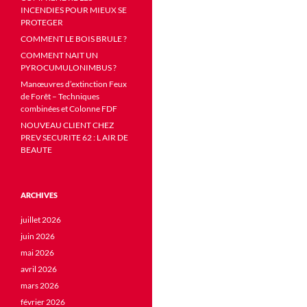
INCENDIES POUR MIEUX SE
PROTEGER
COMMENT LE BOIS BRULE ?
COMMENT NAIT UN
PYROCUMULONIMBUS ?
Manœuvres d’extinction Feux
de Forêt – Techniques
combinées et Colonne FDF
NOUVEAU CLIENT CHEZ
PREV SECURITE 62 : L AIR DE
BEAUTE
ARCHIVES
juillet 2026
juin 2026
mai 2026
avril 2026
mars 2026
février 2026