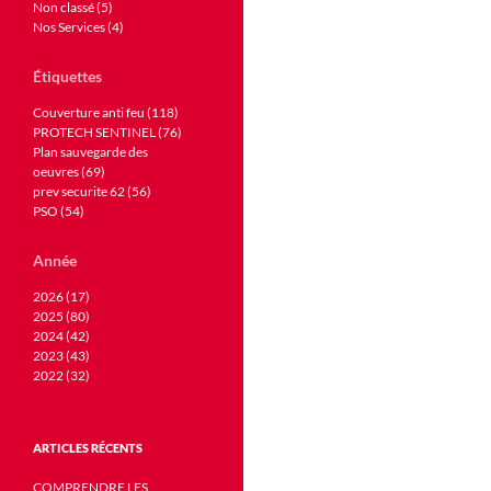
Non classé (5)
Nos Services (4)
Étiquettes
Couverture anti feu (118)
PROTECH SENTINEL (76)
Plan sauvegarde des
oeuvres (69)
prev securite 62 (56)
PSO (54)
Année
2026 (17)
2025 (80)
2024 (42)
2023 (43)
2022 (32)
ARTICLES RÉCENTS
COMPRENDRE LES