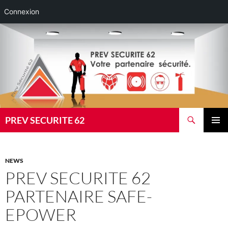
Connexion
Aller
au
contenu
Recherche
PREV SECURITE 62
MENU
PRINCI
NEWS
PREV SECURITE 62
PARTENAIRE SAFE-
EPOWER