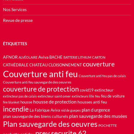
Nos Services
Revue de presse
ÉTIQUETTES
AFNOR
Aviva
BACHE
ALVÉOLAIRE
BATTERIE LITHIUM
CARTON
couverture
CATHÉDRALE
CHATEAU
CLOISONNEMENT
Couverture anti feu
Couverture anti feu pas de calais
Couverture anti feu sauvegarde des oeuvres
couverture de protection
extincteur
covid19
feu de voiture
extincteur saint omer
feu
extincteur pas de calais
extincteurs lille
housse de protection
housses anti feu
housse
fire blanket
incendie
plan d urgence
La Fabrique Aviva
nid de guepes
plan sauvegarde des musées
plan sauvegarde des biens culturels
Plan sauvegarde des oeuvres
POCHETTE
prev securite 62