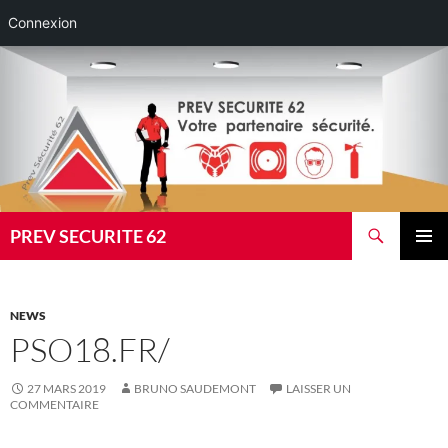
Connexion
Aller
au
contenu
Recherche
PREV SECURITE 62
MENU
PRINCI
NEWS
PSO18.FR/
27 MARS 2019
BRUNO SAUDEMONT
LAISSER UN
COMMENTAIRE