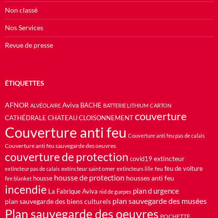
Non classé
Nos Services
Revue de presse
ÉTIQUETTES
AFNOR
Aviva
BACHE
ALVÉOLAIRE
BATTERIE LITHIUM
CARTON
couverture
CATHÉDRALE
CHATEAU
CLOISONNEMENT
Couverture anti feu
Couverture anti feu pas de calais
Couverture anti feu sauvegarde des oeuvres
couverture de protection
extincteur
covid19
feu de voiture
extincteur saint omer
feu
extincteur pas de calais
extincteurs lille
housse de protection
housses anti feu
housse
fire blanket
incendie
plan d urgence
La Fabrique Aviva
nid de guepes
plan sauvegarde des musées
plan sauvegarde des biens culturels
Plan sauvegarde des oeuvres
POCHETTE