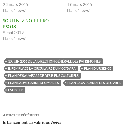
23 mars 2019
19 mars 2019
Dans "news"
Dans "news"
SOUTENEZ NOTRE PROJET
PSO18
9 mai 2019
Dans "news"
10 JUIN 2016 DE LA DIRECTION GÉNÉRALE DES PATRIMOINES
IL REMPLACE LA CIRCULAIRE DU MCC/DAPA
PLAN D URGENCE
PLAN DE SAUVEGARDE DES BIENS CULTURELS
PLAN SAUVEGARDE DES MUSÉES
PLAN SAUVEGARDE DES OEUVRES
PSO18.FR
Navigation
ARTICLE PRÉCÉDENT
des
le Lancement La Fabrique Aviva
articles