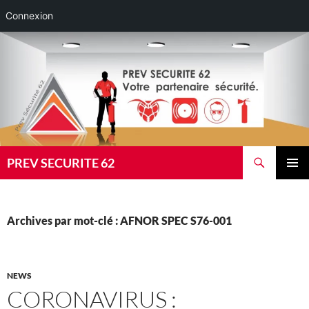
Connexion
Aller
au
contenu
Recherche
PREV SECURITE 62
MENU
PRINCI
Archives par mot-clé : AFNOR SPEC S76-001
NEWS
CORONAVIRUS :