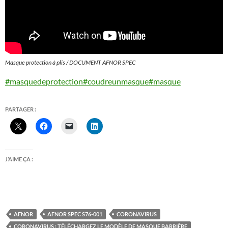
Masque protection à plis / DOCUMENT AFNOR SPEC
#masquedeprotection
#coudreunmasque
#masque
PARTAGER :
J’AIME ÇA :
AFNOR
AFNOR SPEC S76-001
CORONAVIRUS
CORONAVIRUS : TÉLÉCHARGEZ LE MODÈLE DE MASQUE BARRIÈRE