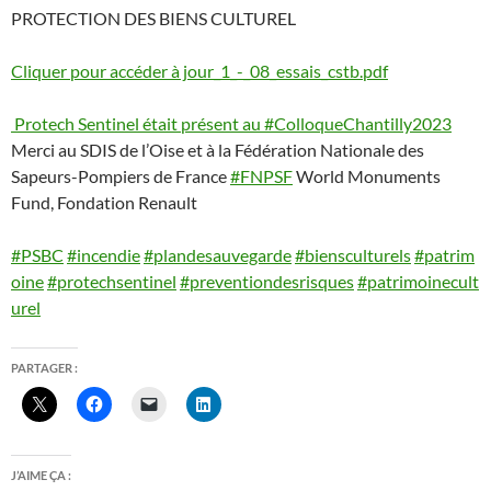
PROTECTION DES BIENS CULTUREL
Cliquer pour accéder à jour_1_-_08_essais_cstb.pdf
Protech Sentinel était présent au
#ColloqueChantilly2023
Merci au SDIS de l’Oise et à la Fédération Nationale des
Sapeurs-Pompiers de France
#FNPSF
World Monuments
Fund, Fondation Renault
#PSBC
#incendie
#plandesauvegarde
#biensculturels
#patrim
oine
#protechsentinel
#preventiondesrisques
#patrimoinecult
urel
PARTAGER :
J’AIME ÇA :