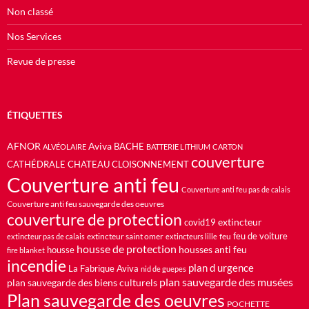
Non classé
Nos Services
Revue de presse
ÉTIQUETTES
AFNOR
Aviva
BACHE
ALVÉOLAIRE
BATTERIE LITHIUM
CARTON
couverture
CATHÉDRALE
CHATEAU
CLOISONNEMENT
Couverture anti feu
Couverture anti feu pas de calais
Couverture anti feu sauvegarde des oeuvres
couverture de protection
extincteur
covid19
feu de voiture
extincteur saint omer
feu
extincteur pas de calais
extincteurs lille
housse de protection
housses anti feu
housse
fire blanket
incendie
plan d urgence
La Fabrique Aviva
nid de guepes
plan sauvegarde des musées
plan sauvegarde des biens culturels
Plan sauvegarde des oeuvres
POCHETTE