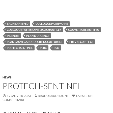
BACHE ANTI FEU
COLLOQUE PATRIMOINE
COLLOQUE PATRIMOINE 2023 CHANTILLY
COUVERTURE ANTI FEU
INCENDIE
PLAN D URGENCE
PLAN SAUVEGARDE DES BIENS CULTURELS
PREV SECURITE 62
PROTECH SENTINEL
PSBC
PSO
NEWS
PROTECH-SENTINEL
19 JANVIER 2023
BRUNO SAUDEMONT
LAISSER UN
COMMENTAIRE
PROTECH-SENTINEL PARTICIPE