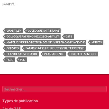
J’AIME ÇA :
CHANTILLY
COLLOQUE PATRIMOINE
COLLOQUE PATRIMOINE 2023 CHANTILLY
CSTB
MATÉRIELS DE PROTECTION DES OEUVRES EN CAS D'INCENDIE
MUSEES
OEUVRES
PATRIMOINE CULTUREL ET SÉCURITÉ INCENDIE
PLAN DE SAUVERGARDE
PLAN URGENCE
PROTECH-SENTINEL
PSBC
PSO
Rechercher :
Types de publication
Article (558)