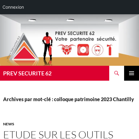
Connexion
Aller
au
contenu
Recherche
PREV SECURITE 62
MENU
PRINCI
Archives par mot-clé : colloque patrimoine 2023 Chantilly
NEWS
ETUDE SUR LES OUTILS