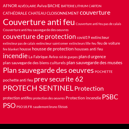
AFNOR
Aviva
BACHE
ALVÉOLAIRE
BATTERIE LITHIUM
CARTON
couverture
CATHÉDRALE
CHATEAU
CLOISONNEMENT
Couverture anti feu
Couverture anti feu pas de calais
Couverture anti feu sauvegarde des oeuvres
couverture de protection
extincteur
covid19
feu de voiture
extincteur saint omer
feu
extincteur pas de calais
extincteurs lille
housse de protection
housses anti feu
housse
fire blanket
incendie
plan d urgence
La Fabrique Aviva
nid de guepes
plan sauvegarde des musées
plan sauvegarde des biens culturels
Plan sauvegarde des oeuvres
POCHETTE
prev securite 62
pochette anti feu
PROTECH SENTINEL
Protection
PSBC
Protection incendie
protection antifeu
protection des oeuvres
PSO
PSO18.FR
tissus
saudemont bruno