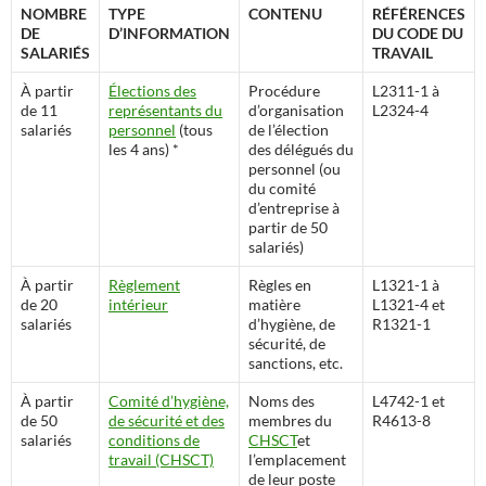
NOMBRE
TYPE
CONTENU
RÉFÉRENCES
DE
D’INFORMATION
DU CODE DU
SALARIÉS
TRAVAIL
À partir
Élections des
Procédure
L2311-1 à
de 11
représentants du
d’organisation
L2324-4
salariés
personnel
(tous
de l’élection
les 4 ans) *
des délégués du
personnel (ou
du comité
d’entreprise à
partir de 50
salariés)
À partir
Règlement
Règles en
L1321-1 à
de 20
intérieur
matière
L1321-4 et
salariés
d’hygiène, de
R1321-1
sécurité, de
sanctions, etc.
À partir
Comité d’hygiène,
Noms des
L4742-1 et
de 50
de sécurité et des
membres du
R4613-8
salariés
conditions de
CHSCT
et
travail (CHSCT)
l’emplacement
de leur poste