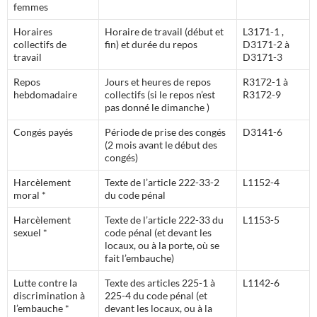
femmes
Horaires
Horaire de travail (début et
L3171-1 ,
collectifs de
fin) et durée du repos
D3171-2 à
travail
D3171-3
Repos
Jours et heures de repos
R3172-1 à
hebdomadaire
collectifs (si le repos n’est
R3172-9
pas donné le dimanche )
Congés payés
Période de prise des congés
D3141-6
(2 mois avant le début des
congés)
Harcèlement
Texte de l’article 222-33-2
L1152-4
moral *
du code pénal
Harcèlement
Texte de l’article 222-33 du
L1153-5
sexuel *
code pénal (et devant les
locaux, ou à la porte, où se
fait l’embauche)
Lutte contre la
Texte des articles 225-1 à
L1142-6
discrimination à
225-4 du code pénal (et
l’embauche *
devant les locaux, ou à la