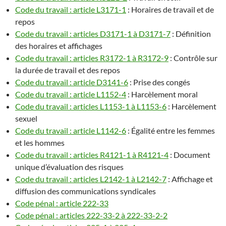
Code du travail : article L3171-1
: Horaires de travail et de
repos
Code du travail : articles D3171-1 à D3171-7
: Définition
des horaires et affichages
Code du travail : articles R3172-1 à R3172-9
: Contrôle sur
la durée de travail et des repos
Code du travail : article D3141-6
: Prise des congés
Code du travail : article L1152-4
: Harcèlement moral
Code du travail : articles L1153-1 à L1153-6
: Harcèlement
sexuel
Code du travail : article L1142-6
: Égalité entre les femmes
et les hommes
Code du travail : articles R4121-1 à R4121-4
: Document
unique d’évaluation des risques
Code du travail : articles L2142-1 à L2142-7
: Affichage et
diffusion des communications syndicales
Code pénal : article 222-33
Code pénal : articles 222-33-2 à 222-33-2-2