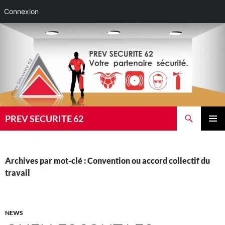
Connexion
Aller
au
contenu
Recherche
PREV SECURITE 62
MENU
PRINCI
Archives par mot-clé : Convention ou accord collectif du
travail
NEWS