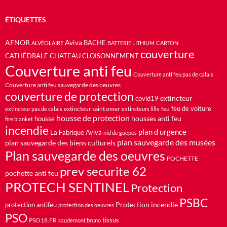
ÉTIQUETTES
AFNOR
Aviva
BACHE
ALVÉOLAIRE
BATTERIE LITHIUM
CARTON
couverture
CATHÉDRALE
CHATEAU
CLOISONNEMENT
Couverture anti feu
Couverture anti feu pas de calais
Couverture anti feu sauvegarde des oeuvres
couverture de protection
extincteur
covid19
feu de voiture
extincteur saint omer
feu
extincteur pas de calais
extincteurs lille
housse de protection
housses anti feu
housse
fire blanket
incendie
plan d urgence
La Fabrique Aviva
nid de guepes
plan sauvegarde des musées
plan sauvegarde des biens culturels
Plan sauvegarde des oeuvres
POCHETTE
prev securite 62
pochette anti feu
PROTECH SENTINEL
Protection
PSBC
Protection incendie
protection antifeu
protection des oeuvres
PSO
PSO18.FR
tissus
saudemont bruno