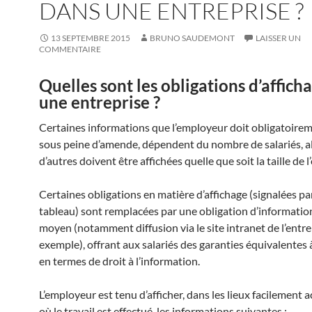
DANS UNE ENTREPRISE ?
13 SEPTEMBRE 2015
BRUNO SAUDEMONT
LAISSER UN
COMMENTAIRE
Quelles sont les obligations d’affich
une entreprise ?
Certaines informations que l’employeur doit obligatoireme
sous peine d’amende, dépendent du nombre de salariés, a
d’autres doivent être affichées quelle que soit la taille de l
Certaines obligations en matière d’affichage (signalées par
tableau) sont remplacées par une obligation d’informatio
moyen (notamment diffusion via le site intranet de l’entre
exemple), offrant aux salariés des garanties équivalentes à
en termes de droit à l’information.
L’employeur est tenu d’afficher, dans les lieux facilement a
où le travail est effectué, les informations suivantes :