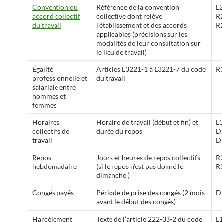
Convention ou
Référence de la convention
L
accord collectif
collective dont relève
R
du travail
l’établissement et des accords
R
applicables (précisions sur les
modalités de leur consultation sur
le lieu de travail)
Égalité
Articles L3221-1 à L3221-7 du code
R
professionnelle et
du travail
salariale entre
hommes et
femmes
Horaires
Horaire de travail (début et fin) et
L3
collectifs de
durée du repos
D
travail
D
Repos
Jours et heures de repos collectifs
R
hebdomadaire
(si le repos n’est pas donné le
R
dimanche )
Congés payés
Période de prise des congés (2 mois
D
avant le début des congés)
Harcèlement
Texte de l’article 222-33-2 du code
L