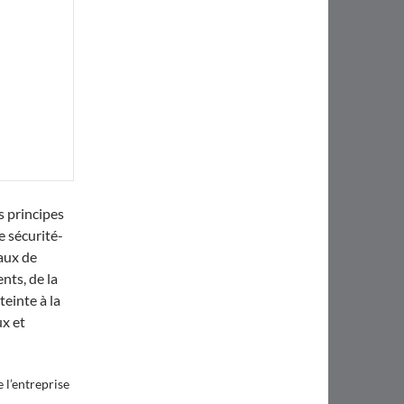
s principes
 sécurité-
naux de
nts, de la
teinte à la
ux et
 l’entreprise