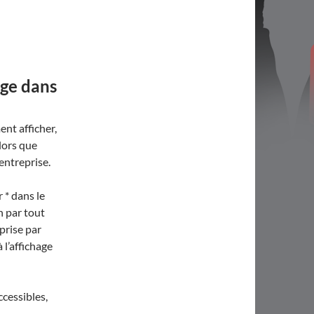
age dans
nt afficher,
lors que
’entreprise.
 * dans le
n par tout
prise par
 l’affichage
ccessibles,