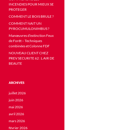
INCENDIES POUR MIEUX SE
PROTEGER
COMMENT LE BOIS BRULE ?
COMMENT NAIT UN
PYROCUMULONIMBUS ?
Manœuvres d’extinction Feux
de Forêt – Techniques
combinées et Colonne FDF
NOUVEAU CLIENT CHEZ
PREV SECURITE 62 : L AIR DE
BEAUTE
ARCHIVES
juillet 2026
juin 2026
mai 2026
avril 2026
mars 2026
février 2026