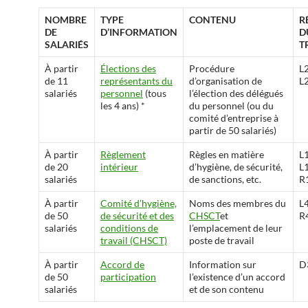
NOMBRE
TYPE
CONTENU
R
DE
D’INFORMATION
D
SALARIÉS
T
À partir
Élections des
Procédure
L
de 11
représentants du
d’organisation de
L
salariés
personnel
(tous
l’élection des délégués
les 4 ans) *
du personnel (ou du
comité d’entreprise à
partir de 50 salariés)
À partir
Règlement
Règles en matière
L
de 20
intérieur
d’hygiène, de sécurité,
L
salariés
de sanctions, etc.
R
À partir
Comité d’hygiène,
Noms des membres du
L
de 50
de sécurité et des
CHSCT
et
R
salariés
conditions de
l’emplacement de leur
travail (CHSCT)
poste de travail
À partir
Accord de
Information sur
D
de 50
participation
l’existence d’un accord
salariés
et de son contenu