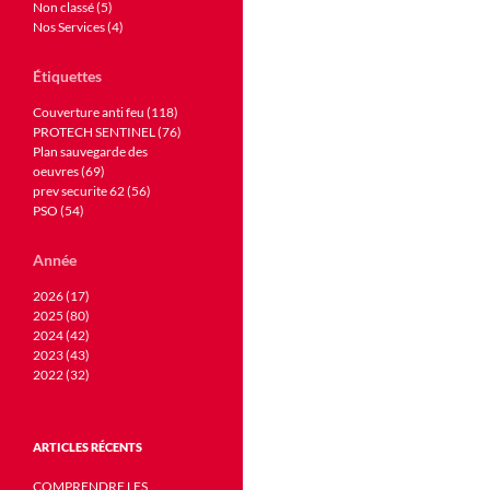
Non classé (5)
Nos Services (4)
Étiquettes
Couverture anti feu (118)
PROTECH SENTINEL (76)
Plan sauvegarde des
oeuvres (69)
prev securite 62 (56)
PSO (54)
Année
2026 (17)
2025 (80)
2024 (42)
2023 (43)
2022 (32)
ARTICLES RÉCENTS
COMPRENDRE LES