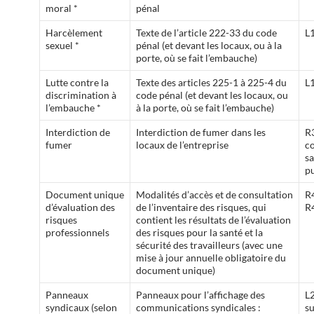
moral *
pénal
Harcèlement
Texte de l’article 222-33 du code
L
sexuel *
pénal (et devant les locaux, ou à la
porte, où se fait l’embauche)
Lutte contre la
Texte des articles 225-1 à 225-4 du
L
discrimination à
code pénal (et devant les locaux, ou
l’embauche *
à la porte, où se fait l’embauche)
Interdiction de
Interdiction de fumer dans les
R
fumer
locaux de l’entreprise
co
s
p
Document unique
Modalités d’accès et de consultation
R
d’évaluation des
de l’inventaire des risques, qui
R
risques
contient les résultats de l’évaluation
professionnels
des risques pour la santé et la
sécurité des travailleurs (avec une
mise à jour annuelle obligatoire du
document unique)
Panneaux
Panneaux pour l’affichage des
L
syndicaux (selon
communications syndicales :
su