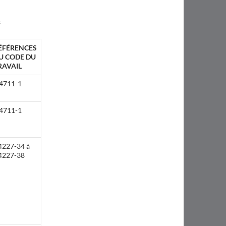
s
ÉFÉRENCES
U CODE DU
RAVAIL
4711-1
4711-1
4227-34 à
4227-38