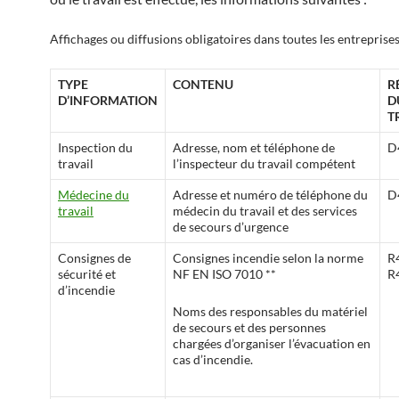
Affichages ou diffusions obligatoires dans toutes les entreprise
TYPE
CONTENU
R
D’INFORMATION
D
T
Inspection du
Adresse, nom et téléphone de
D
travail
l’inspecteur du travail compétent
Médecine du
Adresse et numéro de téléphone du
D
travail
médecin du travail et des services
de secours d’urgence
Consignes de
Consignes incendie selon la norme
R
sécurité et
NF EN ISO 7010 **
R
d’incendie
Noms des responsables du matériel
de secours et des personnes
chargées d’organiser l’évacuation en
cas d’incendie.