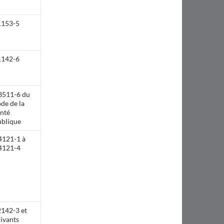
1153-5
1142-6
3511-6 du
de de la
anté
ublique
4121-1 à
4121-4
2142-3 et
ivants