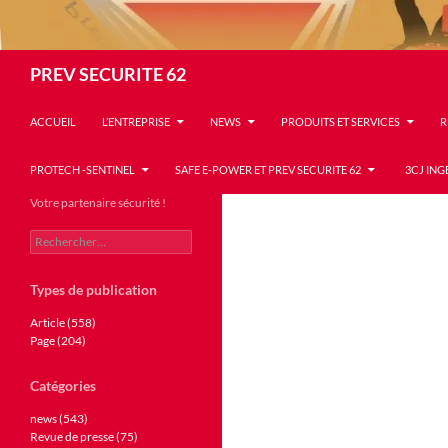
Recherche
PREV SECURITE 62
ACCUEIL
L’ENTREPRISE
NEWS
PRODUITS ET SERVICES
R
PROTECH -SENTINEL
SAFE E-POWER ET PREV SECURITE 62
3CJ ING
Votre partenaire sécurité !
Rechercher :
Types de publication
Article (558)
Page (204)
Catégories
news (543)
Revue de presse (75)