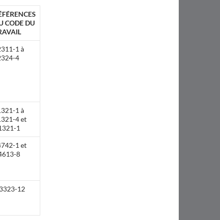
ÉFÉRENCES
U CODE DU
RAVAIL
2311-1 à
2324-4
1321-1 à
1321-4 et
1321-1
4742-1 et
4613-8
3323-12