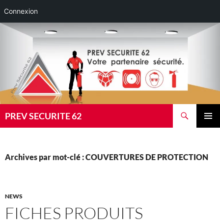
Connexion
Aller
au
contenu
Recherche
PREV SECURITE 62
MENU
PRINCI
Archives par mot-clé : COUVERTURES DE PROTECTION
NEWS
FICHES PRODUITS