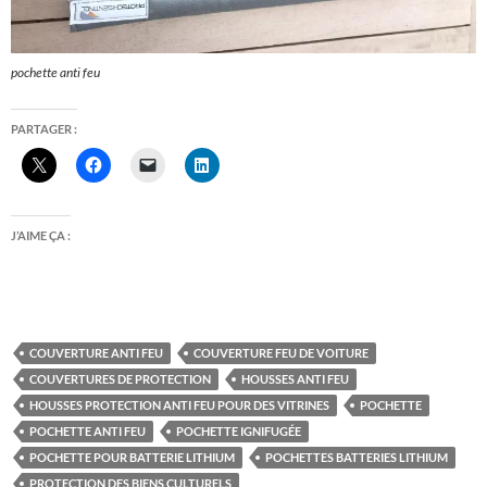
pochette anti feu
PARTAGER :
J’AIME ÇA :
COUVERTURE ANTI FEU
COUVERTURE FEU DE VOITURE
COUVERTURES DE PROTECTION
HOUSSES ANTI FEU
HOUSSES PROTECTION ANTI FEU POUR DES VITRINES
POCHETTE
POCHETTE ANTI FEU
POCHETTE IGNIFUGÉE
POCHETTE POUR BATTERIE LITHIUM
POCHETTES BATTERIES LITHIUM
PROTECTION DES BIENS CULTURELS