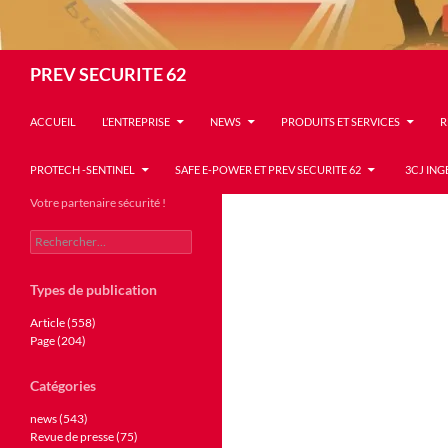
Recherche
PREV SECURITE 62
ACCUEIL
L’ENTREPRISE
NEWS
PRODUITS ET SERVICES
R
PROTECH -SENTINEL
SAFE E-POWER ET PREV SECURITE 62
3CJ ING
Votre partenaire sécurité !
Rechercher :
Types de publication
Article (558)
Page (204)
Catégories
news (543)
Revue de presse (75)