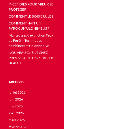
INCENDIES POUR MIEUX SE
PROTEGER
COMMENT LE BOIS BRULE ?
COMMENT NAIT UN
PYROCUMULONIMBUS ?
Manœuvres d’extinction Feux
de Forêt – Techniques
combinées et Colonne FDF
NOUVEAU CLIENT CHEZ
PREV SECURITE 62 : L AIR DE
BEAUTE
ARCHIVES
juillet 2026
juin 2026
mai 2026
avril 2026
mars 2026
février 2026