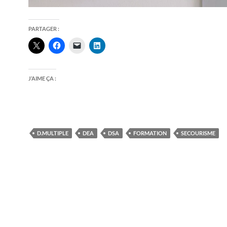
PARTAGER :
J’AIME ÇA :
D.MULTIPLE
DEA
DSA
FORMATION
SECOURISME