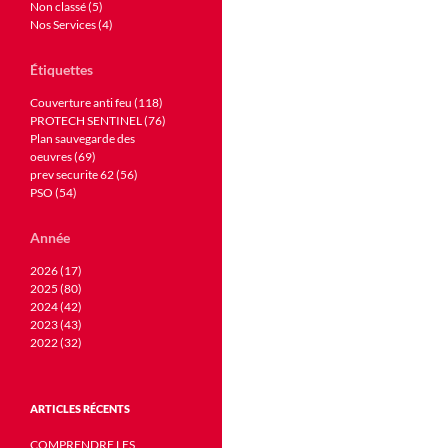
Non classé (5)
Nos Services (4)
Étiquettes
Couverture anti feu (118)
PROTECH SENTINEL (76)
Plan sauvegarde des
oeuvres (69)
prev securite 62 (56)
PSO (54)
Année
2026 (17)
2025 (80)
2024 (42)
2023 (43)
2022 (32)
ARTICLES RÉCENTS
COMPRENDRE LES