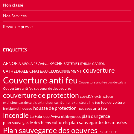
Non classé
Nos Services
Revue de presse
ÉTIQUETTES
AFNOR
Aviva
BACHE
ALVÉOLAIRE
BATTERIE LITHIUM
CARTON
couverture
CATHÉDRALE
CHATEAU
CLOISONNEMENT
Couverture anti feu
Couverture anti feu pas de calais
Couverture anti feu sauvegarde des oeuvres
couverture de protection
extincteur
covid19
feu de voiture
extincteur saint omer
feu
extincteur pas de calais
extincteurs lille
housse de protection
housses anti feu
housse
fire blanket
incendie
plan d urgence
La Fabrique Aviva
nid de guepes
plan sauvegarde des musées
plan sauvegarde des biens culturels
Plan sauvegarde des oeuvres
POCHETTE