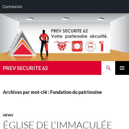
Connexion
Aller
au
contenu
Recherche
PREV SECURITE 62
MENU
PRINCI
Archives par mot-clé : Fondation du patrimoine
NEWS
ÉGLISE DE L’IMMACULÉE