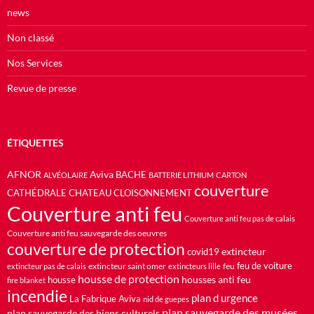
news
Non classé
Nos Services
Revue de presse
ÉTIQUETTES
AFNOR
Aviva
BACHE
ALVÉOLAIRE
BATTERIE LITHIUM
CARTON
couverture
CATHÉDRALE
CHATEAU
CLOISONNEMENT
Couverture anti feu
Couverture anti feu pas de calais
Couverture anti feu sauvegarde des oeuvres
couverture de protection
extincteur
covid19
feu de voiture
extincteur saint omer
feu
extincteur pas de calais
extincteurs lille
housse de protection
housses anti feu
housse
fire blanket
incendie
plan d urgence
La Fabrique Aviva
nid de guepes
plan sauvegarde des musées
plan sauvegarde des biens culturels