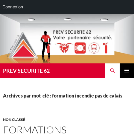
Connexion
Aller
au
contenu
Recherche
PREV SECURITE 62
MENU
PRINCI
Archives par mot-clé : formation incendie pas de calais
NON CLASSÉ
FORMATIONS