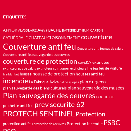
ÉTIQUETTES
AFNOR
Aviva
BACHE
ALVÉOLAIRE
BATTERIE LITHIUM
CARTON
couverture
CATHÉDRALE
CHATEAU
CLOISONNEMENT
Couverture anti feu
Couverture anti feu pas de calais
Couverture anti feu sauvegarde des oeuvres
couverture de protection
extincteur
covid19
feu de voiture
extincteur saint omer
feu
extincteur pas de calais
extincteurs lille
housse de protection
housses anti feu
housse
fire blanket
incendie
plan d urgence
La Fabrique Aviva
nid de guepes
plan sauvegarde des musées
plan sauvegarde des biens culturels
Plan sauvegarde des oeuvres
POCHETTE
prev securite 62
pochette anti feu
PROTECH SENTINEL
Protection
PSBC
Protection incendie
protection antifeu
protection des oeuvres