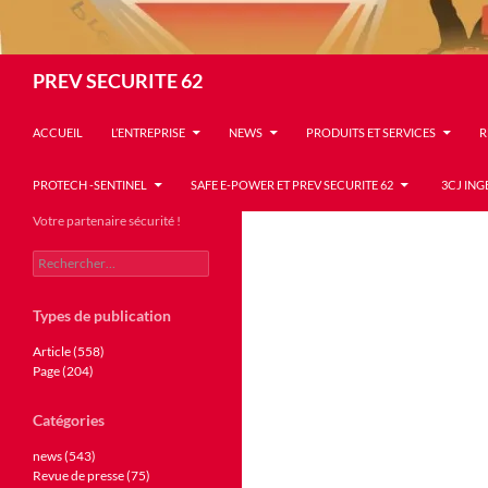
Recherche
PREV SECURITE 62
ACCUEIL
L’ENTREPRISE
NEWS
PRODUITS ET SERVICES
R
PROTECH -SENTINEL
SAFE E-POWER ET PREV SECURITE 62
3CJ ING
Votre partenaire sécurité !
Rechercher :
Types de publication
Article (558)
Page (204)
Catégories
news (543)
Revue de presse (75)