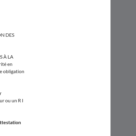
ON DES
 À LA
ité en
ne obligation
r
ur ou un R I
ttestation