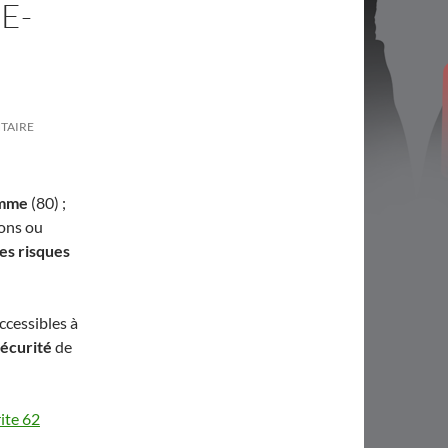
E-
TAIRE
mme
(80) ;
ions ou
es risques
ccessibles à
sécurité
de
ite 62