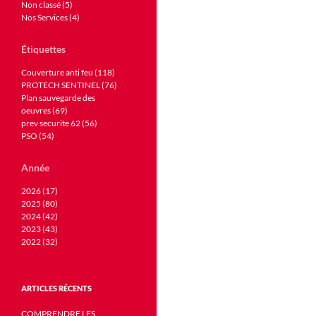
Non classé (5)
Nos Services (4)
Étiquettes
Couverture anti feu (118)
PROTECH SENTINEL (76)
Plan sauvegarde des
oeuvres (69)
prev securite 62 (56)
PSO (54)
Année
2026 (17)
2025 (80)
2024 (42)
2023 (43)
2022 (32)
ARTICLES RÉCENTS
COMPRENDRE LES