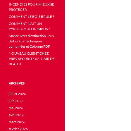
INCENDIES POUR MIEUX SE
PROTEGER
COMMENT LE BOIS BRULE ?
COMMENT NAIT UN
PYROCUMULONIMBUS ?
Manœuvres d’extinction Feux
de Forêt – Techniques
combinées et Colonne FDF
NOUVEAU CLIENT CHEZ
PREV SECURITE 62 : L AIR DE
BEAUTE
ARCHIVES
juillet 2026
juin 2026
mai 2026
avril 2026
mars 2026
février 2026