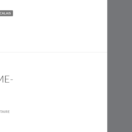
CALAIS
ME-
TAIRE