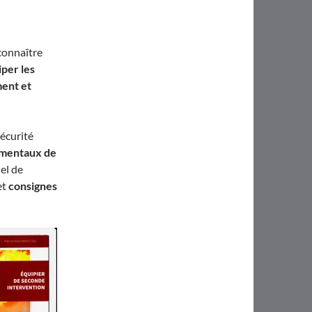
connaître
iper les
ment et
sécurité
amentaux de
el de
et
consignes