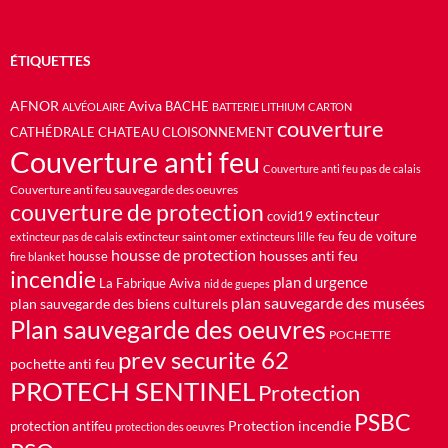
ÉTIQUETTES
AFNOR
Aviva
BACHE
ALVÉOLAIRE
BATTERIE LITHIUM
CARTON
couverture
CATHÉDRALE
CHATEAU
CLOISONNEMENT
Couverture anti feu
Couverture anti feu pas de calais
Couverture anti feu sauvegarde des oeuvres
couverture de protection
extincteur
covid19
feu de voiture
extincteur saint omer
feu
extincteur pas de calais
extincteurs lille
housse de protection
housses anti feu
housse
fire blanket
incendie
plan d urgence
La Fabrique Aviva
nid de guepes
plan sauvegarde des musées
plan sauvegarde des biens culturels
Plan sauvegarde des oeuvres
POCHETTE
prev securite 62
pochette anti feu
PROTECH SENTINEL
Protection
PSBC
Protection incendie
protection antifeu
protection des oeuvres