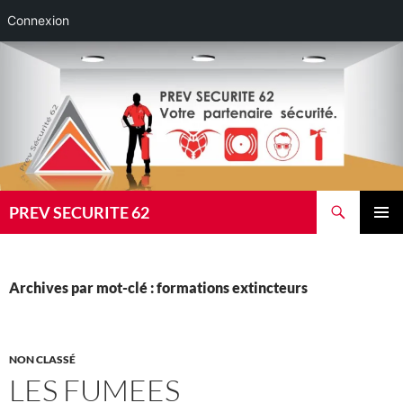
Connexion
Aller
au
contenu
Recherche
PREV SECURITE 62
MENU
PRINCI
Archives par mot-clé : formations extincteurs
NON CLASSÉ
LES FUMEES