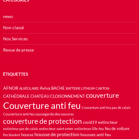
news
Non classé
Nos Services
Revue de presse
ÉTIQUETTES
AFNOR
Aviva
BACHE
ALVÉOLAIRE
BATTERIE LITHIUM
CARTON
couverture
CATHÉDRALE
CHATEAU
CLOISONNEMENT
Couverture anti feu
Couverture anti feu pas de calais
Couverture anti feu sauvegarde des oeuvres
couverture de protection
extincteur
covid19
feu de voiture
extincteur saint omer
feu
extincteur pas de calais
extincteurs lille
housse de protection
housses anti feu
housse
fire blanket