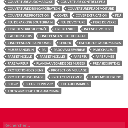
COUVERTURE AUDOMAROISE
COUVERTURE CONTRE LE FEU
COUVERTURE DESINCARCÉRATION
COUVERTURE FEU DE VOITURE
COUVERTURE PROTECTION
COVER
COVER EXTRICATION
FEU
FEU DE PARKING SOUTERRAIN
FEU DE VOITURE
FIBRE DE VERRE
FIBRE DE VERRE SILICONÉE
FIRE BLANKET
INCENDIE VOITURE
L AUDOMAROIS
L INDEPENDANT PAS DE CALAIS
L INDEPENDANT SAINT OMER
LEADER
L’ATELIER DE L’AUDOMAROIS
MUSÉE SANDELIN
PA
PADOVANI SEVERINE
PARE CHALEUR
PARE ETINCELLE
PARE ETINCELLES
PARE FEU
PARE FUMÉE
PARE VAPEUR
PLAN SAUVEGARDE DES MUSÉES
PREV SECURITE 62
PROTECTION DES BIENS
PROTECTION MEULAGE
PROTECTION SOUDAGE
PROTECTIVE COVER
SAUDEMONT BRUNO
SDIS62
SECURITY PREV 62
THE AUDOMAROIS
THE WORKSHOP THE AUDOMARO
Rechercher :