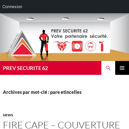
Connexion
Aller
au
contenu
Recherche
PREV SECURITE 62
MENU
PRINCI
Archives par mot-clé : pare etincelles
NEWS
FIRE CAPE – COUVERTURE