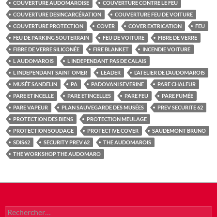
COUVERTURE AUDOMAROISE
COUVERTURE CONTRE LE FEU
COUVERTURE DESINCARCÉRATION
COUVERTURE FEU DE VOITURE
COUVERTURE PROTECTION
COVER
COVER EXTRICATION
FEU
FEU DE PARKING SOUTERRAIN
FEU DE VOITURE
FIBRE DE VERRE
FIBRE DE VERRE SILICONÉE
FIRE BLANKET
INCENDIE VOITURE
L AUDOMAROIS
L INDEPENDANT PAS DE CALAIS
L INDEPENDANT SAINT OMER
LEADER
L’ATELIER DE L’AUDOMAROIS
MUSÉE SANDELIN
PA
PADOVANI SEVERINE
PARE CHALEUR
PARE ETINCELLE
PARE ETINCELLES
PARE FEU
PARE FUMÉE
PARE VAPEUR
PLAN SAUVEGARDE DES MUSÉES
PREV SECURITE 62
PROTECTION DES BIENS
PROTECTION MEULAGE
PROTECTION SOUDAGE
PROTECTIVE COVER
SAUDEMONT BRUNO
SDIS62
SECURITY PREV 62
THE AUDOMAROIS
THE WORKSHOP THE AUDOMARO
Rechercher :