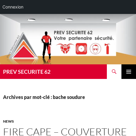
Connexion
Aller
au
contenu
Recherche
PREV SECURITE 62
MENU
PRINCI
Archives par mot-clé : bache soudure
NEWS
FIRE CAPE – COUVERTURE