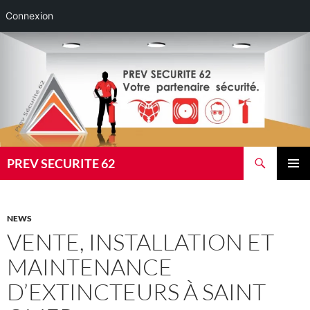
Connexion
Aller
au
contenu
Recherche
PREV SECURITE 62
MENU
PRINCI
NEWS
VENTE, INSTALLATION ET
MAINTENANCE
D’EXTINCTEURS À SAINT