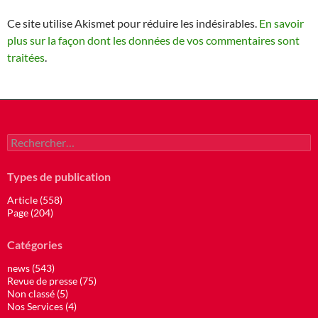
Ce site utilise Akismet pour réduire les indésirables.
En savoir
plus sur la façon dont les données de vos commentaires sont
traitées
.
Rechercher :
Types de publication
Article (558)
Page (204)
Catégories
news (543)
Revue de presse (75)
Non classé (5)
Nos Services (4)