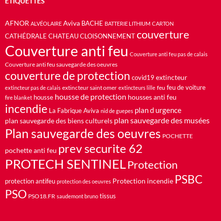
ÉTIQUETTES
AFNOR
Aviva
BACHE
ALVÉOLAIRE
BATTERIE LITHIUM
CARTON
couverture
CATHÉDRALE
CHATEAU
CLOISONNEMENT
Couverture anti feu
Couverture anti feu pas de calais
Couverture anti feu sauvegarde des oeuvres
couverture de protection
extincteur
covid19
feu de voiture
extincteur saint omer
feu
extincteur pas de calais
extincteurs lille
housse de protection
housses anti feu
housse
fire blanket
incendie
plan d urgence
La Fabrique Aviva
nid de guepes
plan sauvegarde des musées
plan sauvegarde des biens culturels
Plan sauvegarde des oeuvres
POCHETTE
prev securite 62
pochette anti feu
PROTECH SENTINEL
Protection
PSBC
Protection incendie
protection antifeu
protection des oeuvres
PSO
PSO18.FR
tissus
saudemont bruno