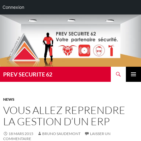
Connexion
Aller
au
contenu
Recherche
PREV SECURITE 62
MENU
PRINCI
NEWS
VOUS ALLEZ REPRENDRE
LA GESTION D’UN ERP
18 MARS 2015
BRUNO SAUDEMONT
LAISSER UN
COMMENTAIRE