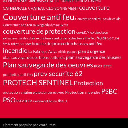
AFNOR
Aviva
BACHE
ALVÉOLAIRE
BATTERIE LITHIUM
CARTON
couverture
CATHÉDRALE
CHATEAU
CLOISONNEMENT
Couverture anti feu
Couverture anti feu pas de calais
Couverture anti feu sauvegarde des oeuvres
couverture de protection
extincteur
covid19
feu de voiture
extincteur saint omer
feu
extincteur pas de calais
extincteurs lille
housse de protection
housses anti feu
housse
fire blanket
incendie
plan d urgence
La Fabrique Aviva
nid de guepes
plan sauvegarde des musées
plan sauvegarde des biens culturels
Plan sauvegarde des oeuvres
POCHETTE
prev securite 62
pochette anti feu
PROTECH SENTINEL
Protection
PSBC
Protection incendie
protection antifeu
protection des oeuvres
PSO
PSO18.FR
tissus
saudemont bruno
Fièrement propulsé par WordPress