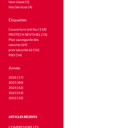
Non classé (5)
Nos Services (4)
Étiquettes
Couverture anti feu (118)
PROTECH SENTINEL (76)
Plan sauvegarde des
oeuvres (69)
prev securite 62 (56)
PSO (54)
Année
2026 (17)
2025 (80)
2024 (42)
2023 (43)
2022 (32)
ARTICLES RÉCENTS
COMPRENDRE LES