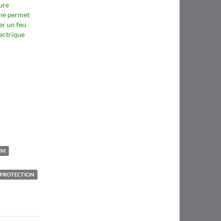
ure
 ne permet
er un feu
lectrique
UM
PROTECTION