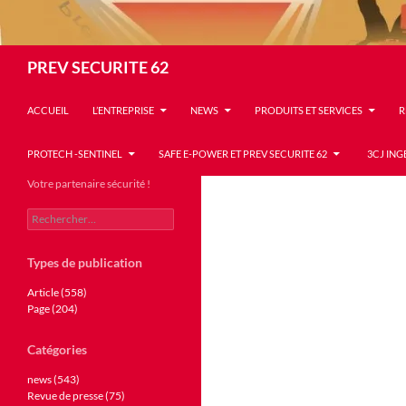
Recherche
PREV SECURITE 62
ACCUEIL
L’ENTREPRISE
NEWS
PRODUITS ET SERVICES
R
PROTECH -SENTINEL
SAFE E-POWER ET PREV SECURITE 62
3CJ ING
Votre partenaire sécurité !
Rechercher :
Types de publication
Article (558)
Page (204)
Catégories
news (543)
Revue de presse (75)