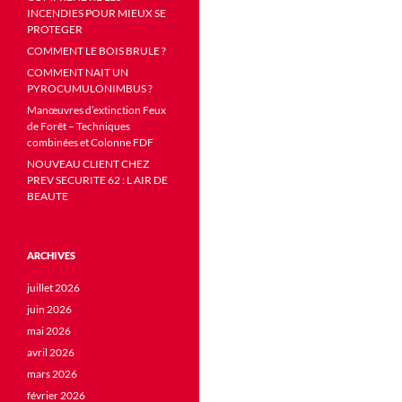
INCENDIES POUR MIEUX SE
PROTEGER
COMMENT LE BOIS BRULE ?
COMMENT NAIT UN
PYROCUMULONIMBUS ?
Manœuvres d’extinction Feux
de Forêt – Techniques
combinées et Colonne FDF
NOUVEAU CLIENT CHEZ
PREV SECURITE 62 : L AIR DE
BEAUTE
ARCHIVES
juillet 2026
juin 2026
mai 2026
avril 2026
mars 2026
février 2026