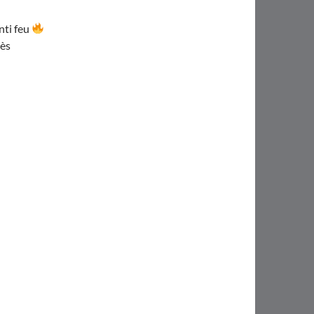
nti feu
dès