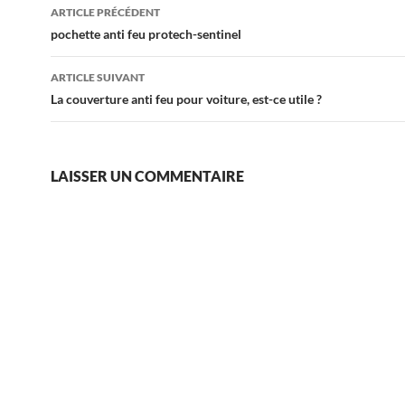
Navigation
ARTICLE PRÉCÉDENT
des
pochette anti feu protech-sentinel
articles
ARTICLE SUIVANT
La couverture anti feu pour voiture, est-ce utile ?
LAISSER UN COMMENTAIRE