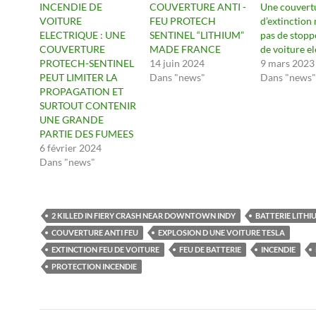
INCENDIE DE
COUVERTURE ANTI -
Une couvert
VOITURE
FEU PROTECH
d’extinction
ELECTRIQUE : UNE
SENTINEL “LITHIUM”
pas de stopp
COUVERTURE
MADE FRANCE
de voiture e
PROTECH-SENTINEL
14 juin 2024
9 mars 2023
PEUT LIMITER LA
Dans "news"
Dans "news"
PROPAGATION ET
SURTOUT CONTENIR
UNE GRANDE
PARTIE DES FUMEES
6 février 2024
Dans "news"
2 KILLED IN FIERY CRASH NEAR DOWNTOWN INDY
BATTERIE LITHI
COUVERTURE ANTI FEU
EXPLOSION D UNE VOITURE TESLA
EXTINCTION FEU DE VOITURE
FEU DE BATTERIE
INCENDIE
PROTECTION INCENDIE