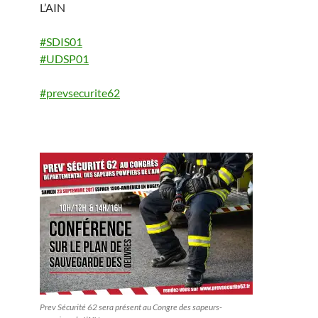
L’AIN
#
SDIS01
#
UDSP01
#
prevsecurite62
Prev Sécurité 62 sera présent au Congre des sapeurs-