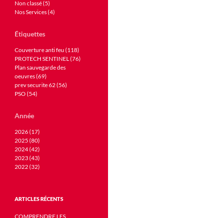
Non classé (5)
Nos Services (4)
Étiquettes
Couverture anti feu (118)
PROTECH SENTINEL (76)
Plan sauvegarde des
oeuvres (69)
prev securite 62 (56)
PSO (54)
Année
2026 (17)
2025 (80)
2024 (42)
2023 (43)
2022 (32)
ARTICLES RÉCENTS
COMPRENDRE LES