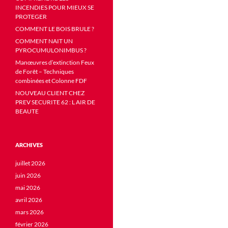
INCENDIES POUR MIEUX SE
PROTEGER
COMMENT LE BOIS BRULE ?
COMMENT NAIT UN
PYROCUMULONIMBUS ?
Manœuvres d’extinction Feux
de Forêt – Techniques
combinées et Colonne FDF
NOUVEAU CLIENT CHEZ
PREV SECURITE 62 : L AIR DE
BEAUTE
ARCHIVES
juillet 2026
juin 2026
mai 2026
avril 2026
mars 2026
février 2026