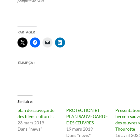
pompiers de L’AIN
PARTAGER :
J’AIME ÇA :
Similaire
plan de sauvegarde
PROTECTION ET
Présentation
des biens culturels
PLAN SAUVEGARDE
berce « sauv
23 mars 2019
DES ŒUVRES
des œuvres »
Dans "news"
19 mars 2019
Thourotte
Dans "news"
16 avril 202