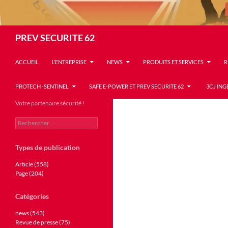
Recherche
PREV SECURITE 62
ACCUEIL
L’ENTREPRISE
NEWS
PRODUITS ET SERVICES
R
PROTECH -SENTINEL
SAFE E-POWER ET PREV SECURITE 62
3CJ ING
Votre partenaire sécurité !
Rechercher :
Types de publication
Article (558)
Page (204)
Catégories
news (543)
Revue de presse (75)