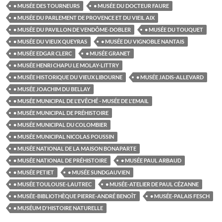
• MUSÉE DES TOURNEURS
• MUSÉE DU DOCTEUR FAURE
• MUSÉE DU PARLEMENT DE PROVENCE ET DU VIEIL AIX
• MUSÉE DU PAVILLON DE VENDÔME-DOBLER
• MUSÉE DU TOUQUET
• MUSÉE DU VIEUX QUEYRAS
• MUSÉE DU VIGNOBLE NANTAIS
• MUSÉE EDGAR CLERC
• MUSÉE GRANET
• MUSÉE HENRI CHAPU LE MOLAY-LITTRY
• MUSÉE HISTORIQUE DU VIEUX LIBOURNE
• MUSÉE JADIS-ALLEVARD
• MUSÉE JOACHIM DU BELLAY
• MUSÉE MUNICIPAL DE L'EVÊCHÉ - MUSÉE DE L'EMAIL
• MUSÉE MUNICIPAL DE PRÉHISTOIRE
• MUSÉE MUNICIPAL DU COLOMBIER
• MUSÉE MUNICIPAL NICOLAS POUSSIN
• MUSÉE NATIONAL DE LA MAISON BONAPARTE
• MUSÉE NATIONAL DE PRÉHISTOIRE
• MUSÉE PAUL ARBAUD
• MUSÉE PETIET
• MUSÉE SUNDGAUVIEN
• MUSÉE TOULOUSE-LAUTREC
• MUSÉE-ATELIER DE PAUL CÉZANNE
• MUSÉE-BIBLIOTHÈQUE PIERRE-ANDRÉ BENOÎT
• MUSÉE-PALAIS FESCH
• MUSÉUM D'HISTOIRE NATURELLE