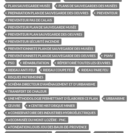
PLAN SAUVEGARDE MUSÉE
PLANS DE SAUVEGARDES DES MUSÉES
PREPARATION PLAN DE SAUVEGARDE DES OEUVRES
PREVENTEUR
PREVENTEUR PAS DE CALAIS
PREVENTEUR PLAN DE SAUVEGARDE MUSÉE
PREVENTEUR PLAN SAUVEGARDE DES OEUVRES
PREVENTEUR SÉCURITÉ INCENDIE
PREVENTIONNISTE PLAN DE SAUVEGARDE DES MUSÉES
PREVENTIONNISTE PLAN DE SAUVEGARDE DES OEUVRES
PSMV
PSO
RÉHABILITATION
RÉPERTORIÉ TOUTES LES ŒUVRES
RIDEAU ANTI FEU
RIDEAU COUPE FEU
RIDEAU PARE FEU
RISQUES PATRIMOINES
SCHÉMA DIRECTEUR D'AMÉNAGEMENT ET D'URBANISME
TRANSFERT DE CHALEUR
UNE MÉTHODOLOGIE PERMETTANT D'ÉLABORER CE PLAN
URBANISME
ŒUVRE
• CENTRE HISTORIQUE MINIER
• CONSERVATOIRE DES INDUSTRIES HYDROÉLECTRIQUES
• ECOMUSÉE DU MONT-LOZÈRE - PNC.
• FONDATION LOUIS JOU DES BAUX-DE-PROVENCE