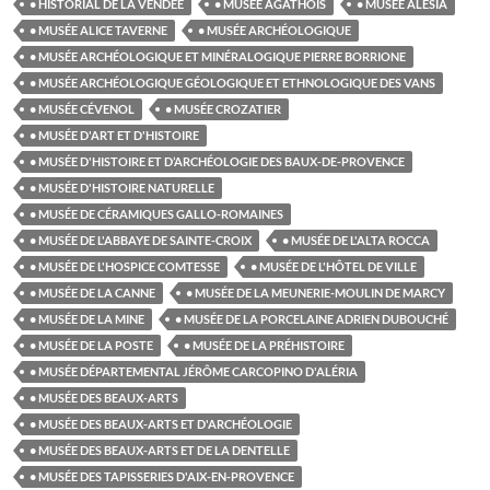
• HISTORIAL DE LA VENDÉE
• MUSÉE AGATHOIS
• MUSÉE ALÉSIA
• MUSÉE ALICE TAVERNE
• MUSÉE ARCHÉOLOGIQUE
• MUSÉE ARCHÉOLOGIQUE ET MINÉRALOGIQUE PIERRE BORRIONE
• MUSÉE ARCHÉOLOGIQUE GÉOLOGIQUE ET ETHNOLOGIQUE DES VANS
• MUSÉE CÉVENOL
• MUSÉE CROZATIER
• MUSÉE D'ART ET D'HISTOIRE
• MUSÉE D'HISTOIRE ET D’ARCHÉOLOGIE DES BAUX-DE-PROVENCE
• MUSÉE D'HISTOIRE NATURELLE
• MUSÉE DE CÉRAMIQUES GALLO-ROMAINES
• MUSÉE DE L'ABBAYE DE SAINTE-CROIX
• MUSÉE DE L'ALTA ROCCA
• MUSÉE DE L'HOSPICE COMTESSE
• MUSÉE DE L'HÔTEL DE VILLE
• MUSÉE DE LA CANNE
• MUSÉE DE LA MEUNERIE-MOULIN DE MARCY
• MUSÉE DE LA MINE
• MUSÉE DE LA PORCELAINE ADRIEN DUBOUCHÉ
• MUSÉE DE LA POSTE
• MUSÉE DE LA PRÉHISTOIRE
• MUSÉE DÉPARTEMENTAL JÉRÔME CARCOPINO D'ALÉRIA
• MUSÉE DES BEAUX-ARTS
• MUSÉE DES BEAUX-ARTS ET D'ARCHÉOLOGIE
• MUSÉE DES BEAUX-ARTS ET DE LA DENTELLE
• MUSÉE DES TAPISSERIES D'AIX-EN-PROVENCE