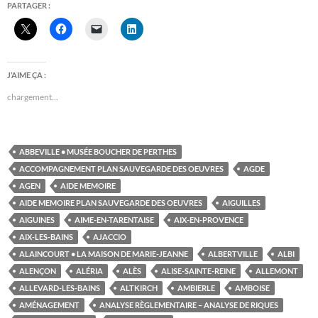
PARTAGER :
J’AIME ÇA :
chargement…
ABBEVILLE • MUSÉE BOUCHER DE PERTHES
ACCOMPAGNEMENT PLAN SAUVEGARDE DES OEUVRES
AGDE
AGEN
AIDE MEMOIRE
AIDE MEMOIRE PLAN SAUVEGARDE DES OEUVRES
AIGUILLES
AIGUINES
AIME-EN-TARENTAISE
AIX-EN-PROVENCE
AIX-LES-BAINS
AJACCIO
ALAINCOURT • LA MAISON DE MARIE-JEANNE
ALBERTVILLE
ALBI
ALENÇON
ALÉRIA
ALÈS
ALISE-SAINTE-REINE
ALLEMONT
ALLEVARD-LES-BAINS
ALTKIRCH
AMBIERLE
AMBOISE
AMÉNAGEMENT
ANALYSE RÈGLEMENTAIRE – ANALYSE DE RIQUES