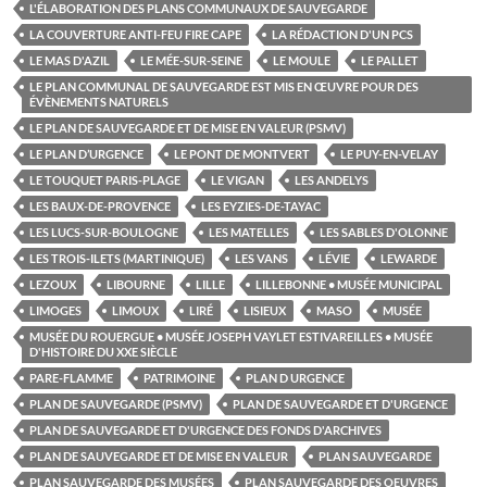
L'ÉLABORATION DES PLANS COMMUNAUX DE SAUVEGARDE
LA COUVERTURE ANTI-FEU FIRE CAPE
LA RÉDACTION D'UN PCS
LE MAS D'AZIL
LE MÉE-SUR-SEINE
LE MOULE
LE PALLET
LE PLAN COMMUNAL DE SAUVEGARDE EST MIS EN ŒUVRE POUR DES
ÉVÈNEMENTS NATURELS
LE PLAN DE SAUVEGARDE ET DE MISE EN VALEUR (PSMV)
LE PLAN D’URGENCE
LE PONT DE MONTVERT
LE PUY-EN-VELAY
LE TOUQUET PARIS-PLAGE
LE VIGAN
LES ANDELYS
LES BAUX-DE-PROVENCE
LES EYZIES-DE-TAYAC
LES LUCS-SUR-BOULOGNE
LES MATELLES
LES SABLES D'OLONNE
LES TROIS-ILETS (MARTINIQUE)
LES VANS
LÉVIE
LEWARDE
LEZOUX
LIBOURNE
LILLE
LILLEBONNE • MUSÉE MUNICIPAL
LIMOGES
LIMOUX
LIRÉ
LISIEUX
MASO
MUSÉE
MUSÉE DU ROUERGUE • MUSÉE JOSEPH VAYLET ESTIVAREILLES • MUSÉE
D'HISTOIRE DU XXE SIÈCLE
PARE-FLAMME
PATRIMOINE
PLAN D URGENCE
PLAN DE SAUVEGARDE (PSMV)
PLAN DE SAUVEGARDE ET D'URGENCE
PLAN DE SAUVEGARDE ET D'URGENCE DES FONDS D'ARCHIVES
PLAN DE SAUVEGARDE ET DE MISE EN VALEUR
PLAN SAUVEGARDE
PLAN SAUVEGARDE DES MUSÉES
PLAN SAUVEGARDE DES OEUVRES