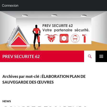
Connexion
Aller
au
contenu
Recherche
PREV SECURITE 62
MENU
PRINCI
Archives par mot-clé : ÉLABORATION PLAN DE
SAUVEGARDE DES ŒUVRES
NEWS