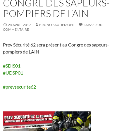
CONGRE DES SAPEURS-
POMPIERS DE L’AIN
24 AVRIL 2017
BRUNO SAUDEMONT
LAISSER UN
COMMENTAIRE
Prev Sécurité 62 sera présent au Congre des sapeurs-
pompiers de L’AIN
#
SDIS01
#
UDSP01
#
prevsecurite62