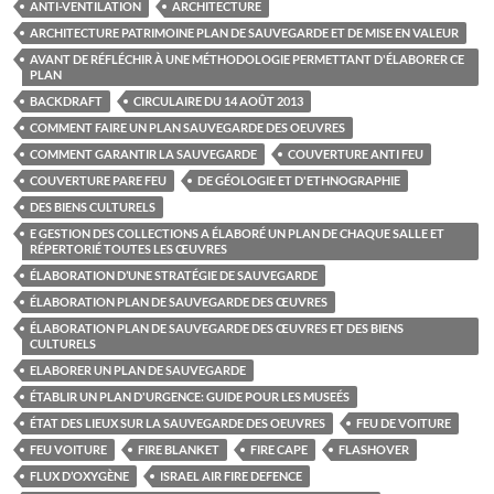
ANTI-VENTILATION
ARCHITECTURE
ARCHITECTURE PATRIMOINE PLAN DE SAUVEGARDE ET DE MISE EN VALEUR
AVANT DE RÉFLÉCHIR À UNE MÉTHODOLOGIE PERMETTANT D'ÉLABORER CE
PLAN
BACKDRAFT
CIRCULAIRE DU 14 AOÛT 2013
COMMENT FAIRE UN PLAN SAUVEGARDE DES OEUVRES
COMMENT GARANTIR LA SAUVEGARDE
COUVERTURE ANTI FEU
COUVERTURE PARE FEU
DE GÉOLOGIE ET D'ETHNOGRAPHIE
DES BIENS CULTURELS
E GESTION DES COLLECTIONS A ÉLABORÉ UN PLAN DE CHAQUE SALLE ET
RÉPERTORIÉ TOUTES LES ŒUVRES
ÉLABORATION D’UNE STRATÉGIE DE SAUVEGARDE
ÉLABORATION PLAN DE SAUVEGARDE DES ŒUVRES
ÉLABORATION PLAN DE SAUVEGARDE DES ŒUVRES ET DES BIENS
CULTURELS
ELABORER UN PLAN DE SAUVEGARDE
ÉTABLIR UN PLAN D'URGENCE: GUIDE POUR LES MUSEÉS
ÉTAT DES LIEUX SUR LA SAUVEGARDE DES OEUVRES
FEU DE VOITURE
FEU VOITURE
FIRE BLANKET
FIRE CAPE
FLASHOVER
FLUX D’OXYGÈNE
ISRAEL AIR FIRE DEFENCE