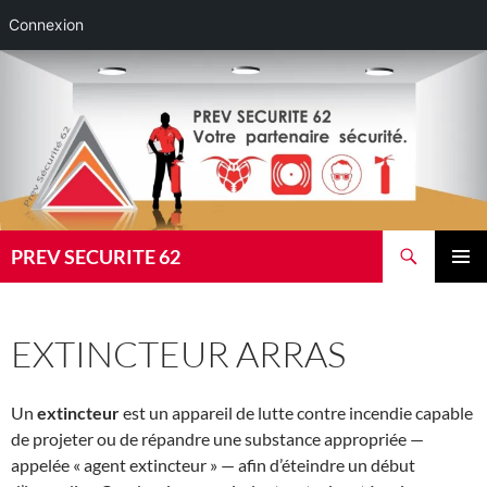
Connexion
Aller
au
contenu
Recherche
PREV SECURITE 62
MENU
PRINCI
EXTINCTEUR ARRAS
Un
extincteur
est un appareil de lutte contre incendie capable
de projeter ou de répandre une substance appropriée —
appelée « agent extincteur » — afin d’éteindre un début